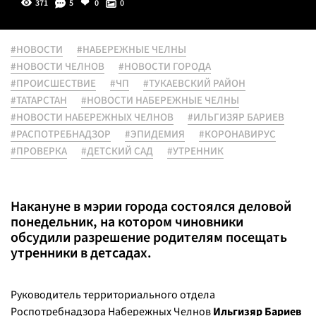
371
5
0
0
#НОВОСТИ
#НАБЕРЕЖНЫЕ ЧЕЛНЫ
#НОВОСТИ ЧЕЛНОВ
#НОВОСТИ ГОРОДА
#ПРОИСШЕСТВИЕ
#ЧП
#ТУКАЕВСКИЙ РАЙОН
#ТАТАРСТАН
#НОВОСТИ НАБЕРЕЖНЫЕ ЧЕЛНЫ
#НОВОСТИ НАБЕРЕЖНЫХ ЧЕЛНОВ
#ИЛЬГИЗЯР БАРИЕВ
#РАСПОТРЕБНАДЗОР
#ЭПИДЕМИЯ
#КОРОНАВИРУС
#ПРОВЕРКА
#ДЕТСКИЙ САД
#УТРЕННИК
Накануне в мэрии города состоялся деловой
понедельник, на котором чиновники
обсудили разрешение родителям посещать
утренники в детсадах.
Руководитель территориального отдела
Роспотребнадзора Набережных Челнов
Ильгизяр Бариев