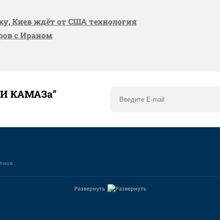
вку, Киев ждёт от США технология
оров с Ираном
ТИ КАМАЗа”
елнов
Развернуть