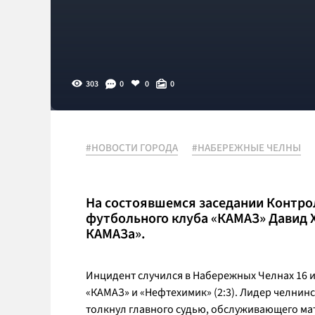
303
0
0
0
#НОВОСТИ ГОРОДА
#НАБЕРЕЖНЫЕ ЧЕЛНЫ
На состоявшемся заседании Контро
футбольного клуба «КАМАЗ» Давид Х
КАМАЗа».
Инцидент случился в Набережных Челнах 16 
«КАМАЗ» и «Нефтехимик» (2:3). Лидер челнин
толкнул главного судью, обслуживающего мат