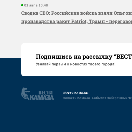
03 авг в 10:48
Сводка СВО: Российские войска взяли Ольго
производства ракет Patriot, Трамп - перегов
Подпишись на рассылку “ВЕС
Узнaвай первым о новостях твоего города!
«Вести КАМАЗа»
Новости КАМАЗа | События Набережных Ч
Полезная информация