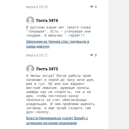
0
вчера в 16:25
Гость 3474
В русском языке нет такого слова
"тонувшая". Есть - утонувшая или
тонущая. А мальчик - герой!!!
Школьник из Челнов спас тонувшую в
озере девочку
0
вчера в 16:17
Гость 3473
А Челны когда? После работы прям
начинают и порой до часу ночи шум,
рев и гул. Ну или как вариант
жесткие лежачие, шумовые полосы,
камеры как на скорость, так и на
шум, чтобы постоянно казну
пополнять за счет обеспеченных
владельцев. В чем проблема выехать
загород, а еще лучше создать там
дрэг-полосу.
Власти Нижнекамска усилят борьбу с
шумными ночными гонщиками