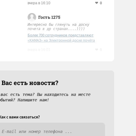
0
вчера в 16:10
Гость 1275
Интересно бы глянуть на доску
почета в др странах....))))
Более 700 сотрудников представляют
«КАМАЗ» на Электронной доске почёта
Татарстана
0
вчера в 16:01
 Вас есть новости?
 вас есть тема? Вы находитесь на месте
обытий? Напишите нам!
Как c вами связаться?