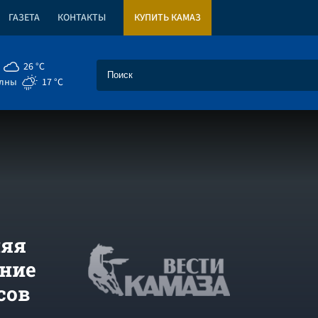
ГАЗЕТА
КОНТАКТЫ
КУПИТЬ КАМАЗ
26 °C
елны
17 °C
няя
ение
сов