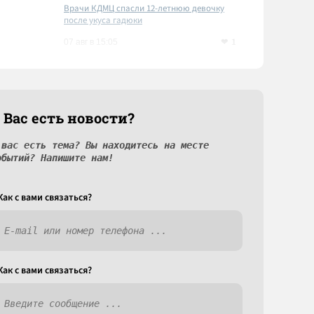
Врачи КДМЦ спасли 12-летнюю девочку
после укуса гадюки
1
07 авг в 15:05
 Вас есть новости?
 вас есть тема? Вы находитесь на месте
обытий? Напишите нам!
Как c вами связаться?
Как c вами связаться?