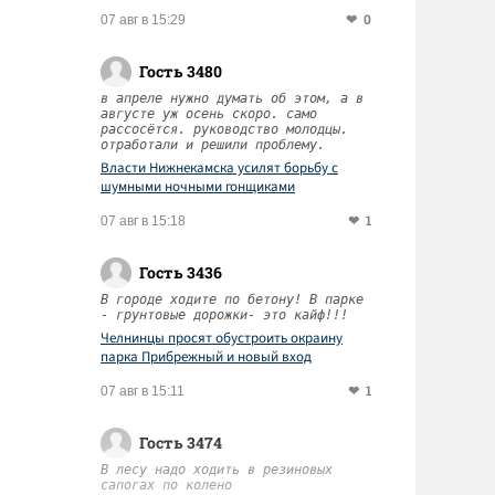
0
07 авг в 15:29
Гость 3480
в апреле нужно думать об этом, а в
августе уж осень скоро. само
рассосётся. руководство молодцы.
отработали и решили проблему.
Власти Нижнекамска усилят борьбу с
шумными ночными гонщиками
1
07 авг в 15:18
Гость 3436
В городе ходите по бетону! В парке
- грунтовые дорожки- это кайф!!!
Челнинцы просят обустроить окраину
парка Прибрежный и новый вход
1
07 авг в 15:11
Гость 3474
В лесу надо ходить в резиновых
сапогах по колено