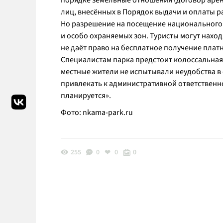
порядке земельные отношения (договор арен
лиц, внесённых в Порядок выдачи и оплаты р
Но разрешение на посещение национального 
и особо охраняемых зон. Туристы могут нахо
не даёт право на бесплатное получение пла
Специалистам парка предстоит колоссальная
местные жители не испытывали неудобства в 
привлекать к административной ответственн
планируется».
Фото: nkama-park.ru
255
0
0
0