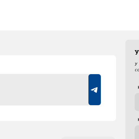
У
У
с