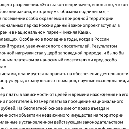
ющего разрешения. «Этот закон непривычен, и понятно, что он
ебование закона, которому мы обязаны подчиниться, -
 за посещение особо охраняемой природной территории
ациональных парках России данный законопроект вступил в
дрен и в национальном парке «Нижняя Кама».
елающих. Особенно в последние годы, когда в России
ский туризм, увеличился поток посетителей. Результатом
ионной нагрузки стал ущерб заповедной природе, и было бы
ионным платежом за наносимый посетителями вред особо
там.
ристами, планируется направить на обеспечение деятельности
структуры, охрану лесов от пожаров, научные исследования, 
ия.
 платы в зависимости от целей и времени нахождения на его
ории посетителей. Размер платы за посещение национального
 рублей. На бесплатной основе имеют право въезда и
венности объектами недвижимого имущества на территории
мленные в установленном действующем законодательством