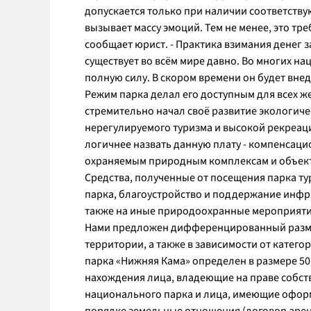
допускается только при наличии соответству
вызывает массу эмоций. Тем не менее, это тр
сообщает юрист. - Практика взимания денег
существует во всём мире давно. Во многих н
полную силу. В скором времени он будет вне
Режим парка делал его доступным для всех ж
стремительно начал своё развитие экологиче
нерегулируемого туризма и высокой рекреац
логичнее назвать данную плату - компенсац
охраняемым природным комплексам и объек
Средства, полученные от посещения парка ту
парка, благоустройство и поддержание инфра
также на иные природоохранные мероприят
Нами предложен дифференцированный размер
территории, а также в зависимости от катег
парка «Нижняя Кама» определен в размере 50
нахождения лица, владеющие на праве собст
национального парка и лица, имеющие офор