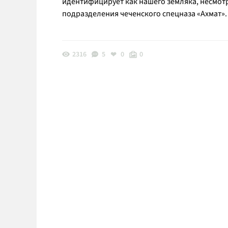
идентифицирует как нашего земляка, несмотр
подразделения чеченского спецназа «Ахмат».
2316
5
0
0