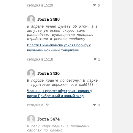
0
сегодня в 15:29
Гость 3480
в апреле нужно думать об этом, а в
августе уж осень скоро. само
рассосётся. руководство молодцы.
отработали и решили проблему.
Власти Нижнекамска усилят борьбу с
шумными ночными гонщиками
1
сегодня в 15:18
Гость 3436
В городе ходите по бетону! В парке
- грунтовые дорожки- это кайф!!!
Челнинцы просят обустроить окраину
парка Прибрежный и новый вход
0
сегодня в 15:11
Гость 3474
В лесу надо ходить в резиновых
сапогах по колено