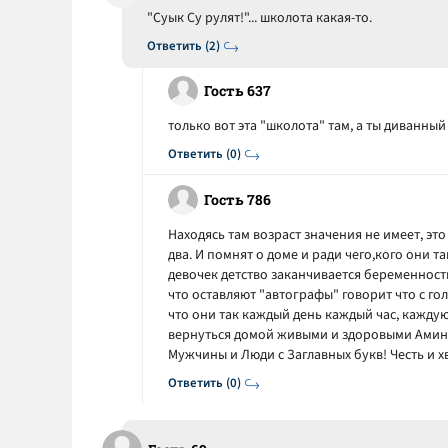
"Суык Су рулят!"... школота какая-то.
Ответить (2)
Гость 637
только вот эта "школота" там, а ты диванный 
Ответить (0)
Гость 786
Находясь там возраст значения не имеет, это
два. И помнят о доме и ради чего,кого они та
девочек детство заканчивается беременностью,
что оставляют "автографы" говорит что с го
что они так каждый день каждый час, каждую
вернуться домой живыми и здоровыми Аминь.
Мужчины и Люди с Заглавных букв! Честь и х
Ответить (0)