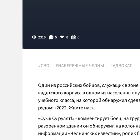
2316
5
0
0
#СВО
#НАБЕРЕЖНЫЕ ЧЕЛНЫ
#АДВОКАТ
Один из российских бойцов, служащих в зоне
кадетского корпуса в одном из населенных п
учебного класса, на которой обнаружил сдел
рядом: «2022. Ждите нас».
«Суык Су рулят!» - комментирует боец, на гр
разоренном здании он обнаружил на колонне в
информации «Челнинских известий», ролик бы