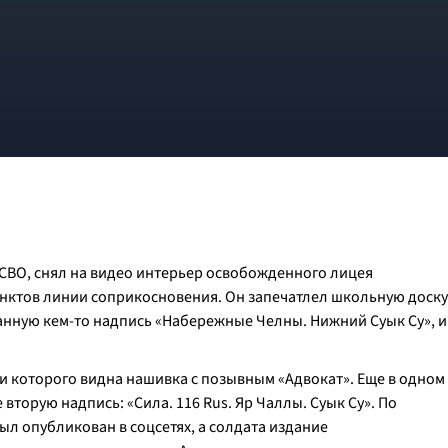
 СВО, снял на видео интерьер освобожденного лицея
унктов линии соприкосновения. Он запечатлел школьную доску
анную кем-то надпись «Набережные Челны. Нижний Суык Су», и
уди которого видна нашивка с позывным «Адвокат». Еще в одном
торую надпись: «Сила. 116 Rus. Яр Чаллы. Суык Су». По
л опубликован в соцсетях, а солдата издание