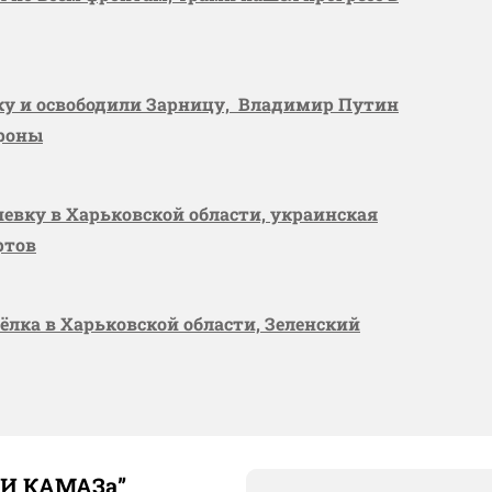
вку и освободили Зарницу, Владимир Путин
ороны
шевку в Харьковской области, украинская
ртов
сёлка в Харьковской области, Зеленский
ТИ КАМАЗа”