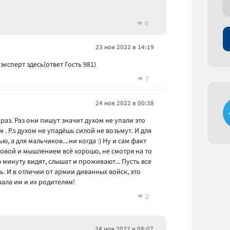
0
23 ноя 2022 в 14:19
эксперт здесь(ответ Гость 981)
7
24 ноя 2022 в 00:38
 раз. Раз они пишут значит духом не упали это
м . P.s духом не упадёшь силой не возьмут. И для
 а для мальчиков....ни когда :) Ну и сам факт
ловой и мышлением всё хорошо, не смотря на то
 минуту видят, слышат и проживают... Пусть все
 И в отличии от армии диванных войск, это
вала им и их родителям!
2
24 ноя 2022 в 08:07