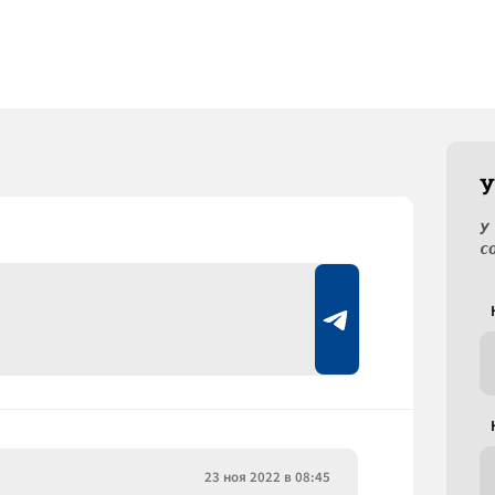
У
У
с
23 ноя 2022 в 08:45