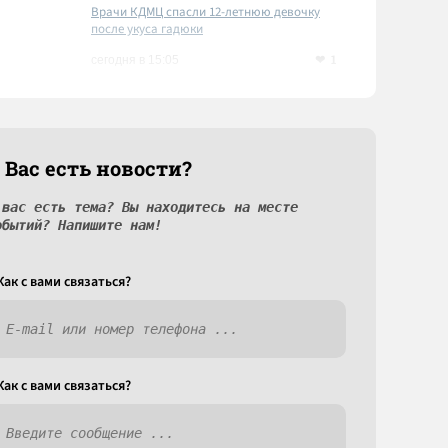
Врачи КДМЦ спасли 12-летнюю девочку
после укуса гадюки
1
сегодня в 15:05
 Вас есть новости?
 вас есть тема? Вы находитесь на месте
обытий? Напишите нам!
Как c вами связаться?
Как c вами связаться?