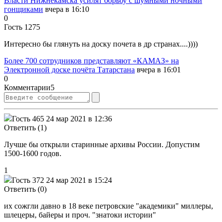
Власти Нижнекамска усилят борьбу с шумными ночными
гонщиками
вчера в 16:10
0
Гость 1275
Интересно бы глянуть на доску почета в др странах....))))
Более 700 сотрудников представляют «КАМАЗ» на
Электронной доске почёта Татарстана
вчера в 16:01
0
Комментарии
5
Гость 465
24 мар 2021 в 12:36
Ответить (1)
Лучше бы открыли старинные архивы России. Допустим
1500-1600 годов.
1
Гость 372
24 мар 2021 в 15:24
Ответить (0)
их сожгли давно в 18 веке петровские "академики" миллеры,
шлецеры, байеры и проч. "знатоки истории"