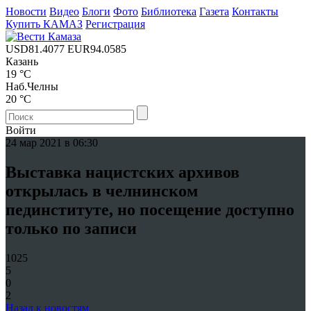
Новости
Видео
Блоги
Фото
Библиотека
Газета
Контакты
Купить КАМАЗ
Регистрация
USD
81.4077
EUR
94.0585
Казань
19 °C
Наб.Челны
20 °C
Войти
24 мар 2021 в 06:30
Выставка нацистских архивов
открылась в челнинском
пединституте, но посещение доступно
только по записи
1025
5
0
2
Назад к новостям