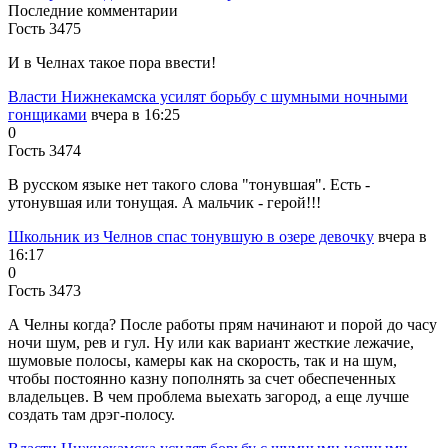
Последние комментарии
Гость 3475
И в Челнах такое пора ввести!
Власти Нижнекамска усилят борьбу с шумными ночными
гонщиками
вчера в 16:25
0
Гость 3474
В русском языке нет такого слова "тонувшая". Есть -
утонувшая или тонущая. А мальчик - герой!!!
Школьник из Челнов спас тонувшую в озере девочку
вчера в
16:17
0
Гость 3473
А Челны когда? После работы прям начинают и порой до часу
ночи шум, рев и гул. Ну или как вариант жесткие лежачие,
шумовые полосы, камеры как на скорость, так и на шум,
чтобы постоянно казну пополнять за счет обеспеченных
владельцев. В чем проблема выехать загород, а еще лучше
создать там дрэг-полосу.