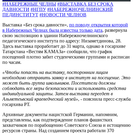
#НАБЕРЕЖНЫЕ ЧЕЛНЫ
#ВЫСТАВКА БЕЗ СРОКА
ДАВНОСТИ
#НГПУ
#НАБЕРЕЖНОЧЕЛНИНСКИЙ
ПЕДИНСТИТУТ
#НОВОСТИ ЧЕЛНОВ
Выставка «Без срока давности»,
по поводу открытия которой
в Набережных Челнах была известна только дата
, развернула
свою экспозицию в здании Набережночелнинского
педагогического института по адресу: Низаметдинова, 28.
Здесь выставка проработает до 31 марта, однако в госархиве
Татарстана «Вестям КАМАЗа» сообщили, что график
посещений плотно забит студенческими группами и расписан
по часам.
«Чтобы попасть на выставку, посторонним лицам
необходимо отправить заявку в институт на посещение. Это
может быть группа школьников. Посетители должны
соблюдать все меры безопасности и использовать средства
индивидуальной защиты. Затем выставка переедет в
Альметеьвский краеведческий музей»
, - пояснила пресс-служба
госархива РТ.
Архивные документы нацистской Германии, напомним,
представлены, как подтверждение планов фашистких
захватчиков по порабощению Советского Союза и истощению
ресурсов страны. Над созданием проекта работали 370