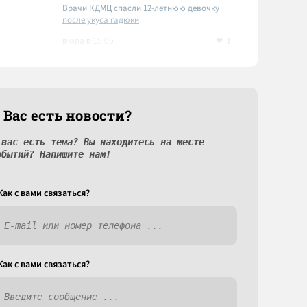
Врачи КДМЦ спасли 12-летнюю девочку
после укуса гадюки
1
вчера в 15:05
 Вас есть новости?
 вас есть тема? Вы находитесь на месте
обытий? Напишите нам!
Как c вами связаться?
Как c вами связаться?