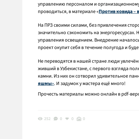
управлению персоналом и организационному 
проводиться, в материале «
Против ковида – 
На ПРЗ своими силами, без привлечения стор
значительно сэкономить на энергоресурсах. Н
управления освещением. Внедрение началось 
проект окупит себя в течение полугода и буд
Не переводятся в нашей стране люди увлечё
живший в Узбекистане, с первого взгляда пол
камни. Из них он сотворил удивительное пан
яшмы
»
. И задумок у мастера ещё много!
Прочесть материалы можно онлайн в pdf-ве
252
0
0
0