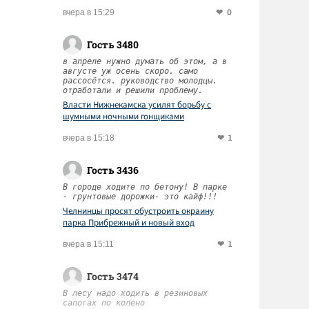
0
вчера в 15:29
Гость 3480
в апреле нужно думать об этом, а в
августе уж осень скоро. само
рассосётся. руководство молодцы.
отработали и решили проблему.
Власти Нижнекамска усилят борьбу с
шумными ночными гонщиками
1
вчера в 15:18
Гость 3436
В городе ходите по бетону! В парке
- грунтовые дорожки- это кайф!!!
Челнинцы просят обустроить окраину
парка Прибрежный и новый вход
1
вчера в 15:11
Гость 3474
В лесу надо ходить в резиновых
сапогах по колено