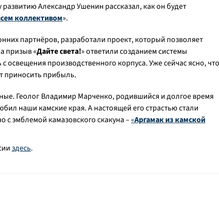
развитию Александр Ушенин рассказал, как он будет
всем коллективом
».
онних партнёров, разработали проект, который позволяет
а призыв «
Дайте света!
» ответили созданием системы
с освещения производственного корпуса. Уже сейчас ясно, чт
ет приносить прибыль.
нные. Геолог Владимир Марченко, родившийся и долгое время
юбил наши камские края. А настоящей его страстью стали
но с эмблемой камазовского скакуна –
«
Аргамак из камской
рсии
здесь
.