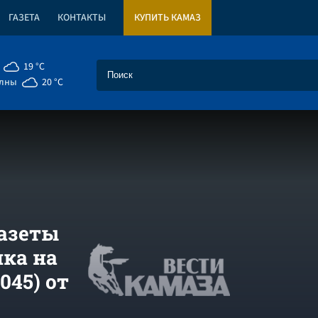
ГАЗЕТА
КОНТАКТЫ
КУПИТЬ КАМАЗ
19 °C
елны
20 °C
азеты
лка на
045) от