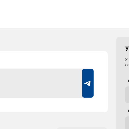
У
У
с