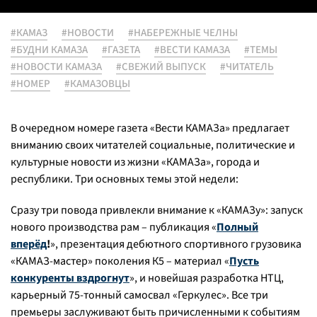
#КАМАЗ
#НОВОСТИ
#НАБЕРЕЖНЫЕ ЧЕЛНЫ
#БУДНИ КАМАЗА
#ГАЗЕТА
#ВЕСТИ КАМАЗА
#ТЕМЫ
#НОВОСТИ КАМАЗА
#СВЕЖИЙ ВЫПУСК
#ЧИТАТЕЛЬ
#НОМЕР
#КАМАЗОВЦЫ
В очередном номере газета «Вести КАМАЗа» предлагает
вниманию своих читателей социальные, политические и
культурные новости из жизни «КАМАЗа», города и
республики. Три основных темы этой недели:
Сразу три повода привлекли внимание к «КАМАЗу»: запуск
нового производства рам – публикация «
Полный
вперёд
!
», презентация дебютного спортивного грузовика
«КАМАЗ-мастер» поколения К5 – материал «
Пусть
конкуренты вздрогнут
», и новейшая разработка НТЦ,
карьерный 75-тонный самосвал «Геркулес». Все три
премьеры заслуживают быть причисленными к событиям