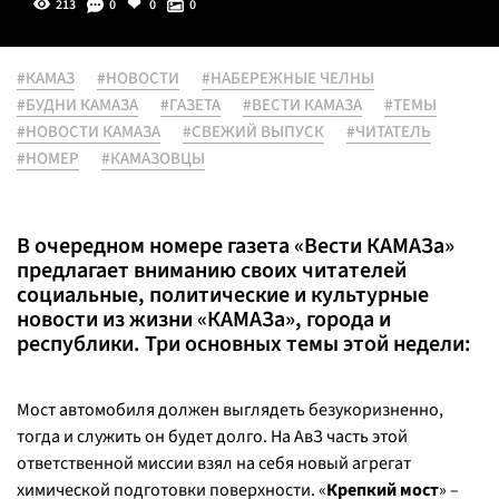
213
0
0
0
#КАМАЗ
#НОВОСТИ
#НАБЕРЕЖНЫЕ ЧЕЛНЫ
#БУДНИ КАМАЗА
#ГАЗЕТА
#ВЕСТИ КАМАЗА
#ТЕМЫ
#НОВОСТИ КАМАЗА
#СВЕЖИЙ ВЫПУСК
#ЧИТАТЕЛЬ
#НОМЕР
#КАМАЗОВЦЫ
В очередном номере газета «Вести КАМАЗа»
предлагает вниманию своих читателей
социальные, политические и культурные
новости из жизни «КАМАЗа», города и
республики. Три основных темы этой недели:
Мост автомобиля должен выглядеть безукоризненно,
тогда и служить он будет долго. На АвЗ часть этой
ответственной миссии взял на себя новый агрегат
химической подготовки поверхности. «
Крепкий мост
» –