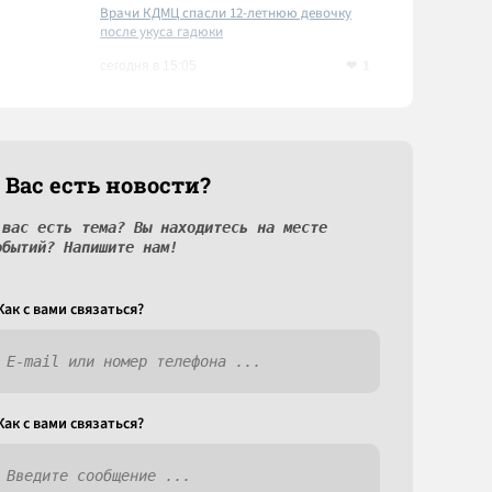
Врачи КДМЦ спасли 12-летнюю девочку
после укуса гадюки
1
сегодня в 15:05
 Вас есть новости?
 вас есть тема? Вы находитесь на месте
обытий? Напишите нам!
Как c вами связаться?
Как c вами связаться?