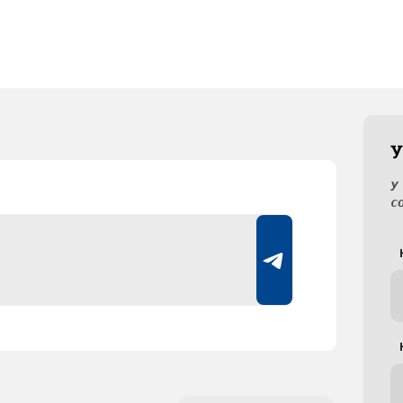
У
У
с