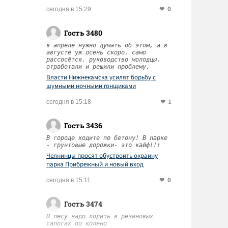
0
сегодня в 15:29
Гость 3480
в апреле нужно думать об этом, а в
августе уж осень скоро. само
рассосётся. руководство молодцы.
отработали и решили проблему.
Власти Нижнекамска усилят борьбу с
шумными ночными гонщиками
1
сегодня в 15:18
Гость 3436
В городе ходите по бетону! В парке
- грунтовые дорожки- это кайф!!!
Челнинцы просят обустроить окраину
парка Прибрежный и новый вход
0
сегодня в 15:11
Гость 3474
В лесу надо ходить в резиновых
сапогах по колено