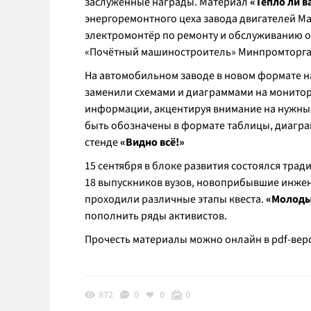
заслуженные награды. Материал
«Тепло ли в
энергоремонтного цеха завода двигателей М
электромонтёр по ремонту и обслуживанию о
«Почётный машиностроитель» Минпромторга
На автомобильном заводе в новом формате 
заменили схемами и диаграммами на монитор
информации, акцентируя внимание на нужных 
быть обозначены в формате таблицы, диаграм
стенде
«Видно всё!»
15 сентября в блоке развития состоялся тра
18 выпускников вузов, новоприбывшие инжен
проходили различные этапы квеста.
«Молодым
пополнить ряды активистов.
Прочесть материалы можно онлайн в pdf-ве
872
0
0
0