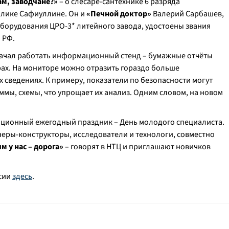
ам, заводчане?»
– о слесаре-сантехнике 6 разряда
алике Сафиуллине. Он и
«Печной доктор»
Валерий Сарбашев,
борудования ЦРО-3* литейного завода, удостоены звания
 РФ.
начал работать информационный стенд – бумажные отчёты
ах. На мониторе можно отразить гораздо больше
сведениях. К примеру, показатели по безопасности могут
мы, схемы, что упрощает их анализ. Одним словом, на новом
диционный ежегодный праздник – День молодого специалиста.
еры-конструкторы, исследователи и технологи, совместно
 у нас – дорога»
– говорят в НТЦ и приглашают новичков
рсии
здесь
.