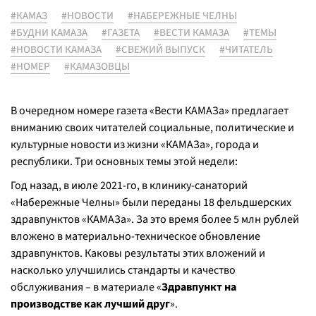
#КАМАЗ
#НОВОСТИ
#НАБЕРЕЖНЫЕ ЧЕЛНЫ
#БУДНИ КАМАЗА
#ГАЗЕТА
#ВЕСТИ КАМАЗА
#ТЕМЫ
#НОВОСТИ КАМАЗА
#СВЕЖИЙ ВЫПУСК
#ЧИТАТЕЛЬ
#НОМЕР
#КАМАЗОВЦЫ
В очередном номере газета «Вести КАМАЗа» предлагает
вниманию своих читателей социальные, политические и
культурные новости из жизни «КАМАЗа», города и
республики. Три основных темы этой недели:
Год назад, в июле 2021-го, в клинику-санаторий
«Набережные Челны» были переданы 18 фельдшерских
здравпунктов «КАМАЗа». За это время более 5 млн рублей
вложено в материально-техническое обновление
здравпунктов. Каковы результаты этих вложений и
насколько улучшились стандарты и качество
обслуживания – в материале «
Здравпункт на
производстве как лучший друг
».