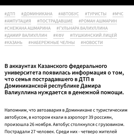
#ДТП
#ДОМИНИКАНА
#АВТОБУС
#ТУРИСТЫ
#МЧС
#АМПУТАЦИЯ
#ПОСТРАДАВШИЕ
#РОМАН АШМАРИН
#СНЕЖАНА АШМАРИНА
#ГУЛЬНАРА ВАЛИУЛЛИНА
#ДАМИР ВАЛИУЛЛИН
#КФУ
#ПУШКИНСКИЙ ЛИЦЕЙ
#КАЗАНЬ
#НАБЕРЕЖНЫЕ ЧЕЛНЫ
#НОВОСТИ
В аккаунтах Казанского федерального
университета появилась информация о том,
что семья пострадавшего в ДТП в
Доминиканской республике Дамира
Валиуллина нуждается в денежной помощи.
Напомним, что автоавария в Доминикане с туристическим
автобусом, в котором ехали в аэропорт 39 россиян,
произошла 26 ноября. Автобус столкнулся с грузовиком.
Пострадали 27 человек. Среди них - четверо жителей