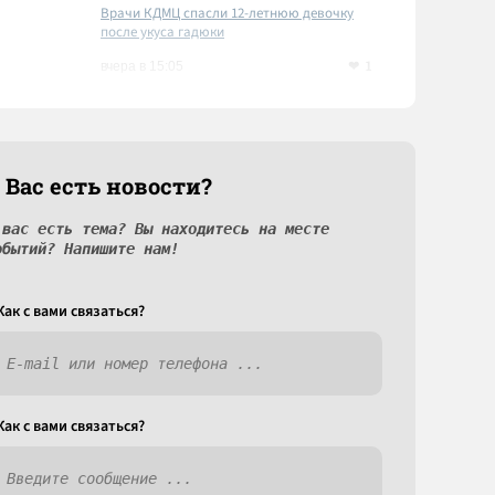
Врачи КДМЦ спасли 12-летнюю девочку
после укуса гадюки
1
вчера в 15:05
 Вас есть новости?
 вас есть тема? Вы находитесь на месте
обытий? Напишите нам!
Как c вами связаться?
Как c вами связаться?