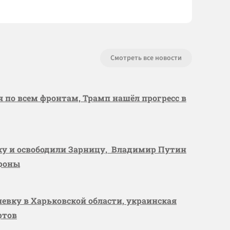
Смотреть все новости
я по всем фронтам, Трамп нашёл прогресс в
вку и освободили Зарницу, Владимир Путин
ороны
шевку в Харьковской области, украинская
ртов