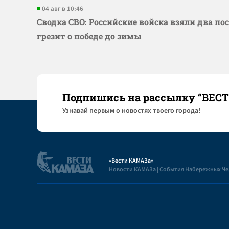
04 авг в 10:46
Сводка СВО: Российские войска взяли два по
грезит о победе до зимы
Подпишись на рассылку “ВЕС
Узнaвай первым о новостях твоего города!
«Вести КАМАЗа»
Новости КАМАЗа | События Набережных Ч
Полезная информация