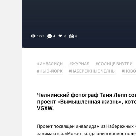
1723
4
0
6
#ИНВАЛИДЫ
#ЖУРНАЛ
#СОЛНЦЕ ВНУТРИ
#НЬЮ-ЙОРК
#НАБЕРЕЖНЫЕ ЧЕЛНЫ
#НОВО
Челнинский фотограф Таня Лепп со
проект «Вымышленная жизнь», кото
VGXW.
Проект посвящен инвалидам из Набережных Че
занимаются.
«Может, когда они в космос поле