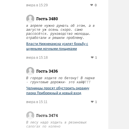
0
вчера в 15:29
Гость 3480
в апреле нужно думать об этом, а в
августе уж осень скоро. само
рассосётся. руководство молодцы.
отработали и решили проблему.
Власти Нижнекамска усилят борьбу с
шумными ночными гонщиками
1
вчера в 15:18
Гость 3436
В городе ходите по бетону! В парке
- грунтовые дорожки- это кайф!!!
Челнинцы просят обустроить окраину
парка Прибрежный и новый вход
1
вчера в 15:11
Гость 3474
В лесу надо ходить в резиновых
сапогах по колено