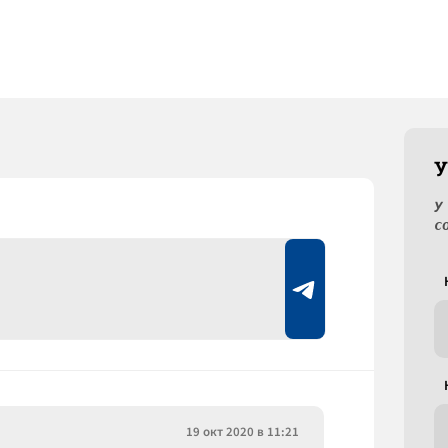
У
У
с
19 окт 2020 в 11:21