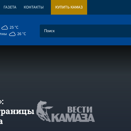
ГАЗЕТА
КОНТАКТЫ
КУПИТЬ КАМАЗ
25 °C
елны
26 °C
:
траницы
а