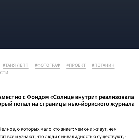
#ТАНЯ ЛЕПП
#ФОТОГРАФ
#ПРОЕКТ
#ПОТАНИН
СТИ
вместно с Фондом «Солнце внутри» реализовала
рый попал на страницы нью-йоркского журнала
лнов, о которых мало кто знает: чем они живут, чем
тят все и узнают, что люди с инвалидностью существуют,
-