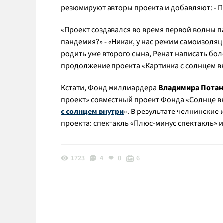
резюмируют авторы проекта и добавляют:
- 
«Проект создавался во время первой волны па
пандемия?» - «Никак, у нас режим самоизоляц
родить уже второго сына, Ренат написать боле
продолжение проекта «Картинка с солнцем вн
Кстати, Фонд миллиардера
Владимира Потан
проект» совместный проект Фонда «Солнце в
с солнцем внутри
». В результате челнински
проекта: спектакль «Плюс-минус спектакль» 
1723
4
0
6