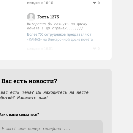
0
сегодня в 16:10
Гость 1275
Интересно бы глянуть на доску
почета в др странах....))))
Более 700 сотрудников представляют
«КАМАЗ» на Электронной доске почёта
Татарстана
0
сегодня в 16:01
 Вас есть новости?
 вас есть тема? Вы находитесь на месте
обытий? Напишите нам!
Как c вами связаться?