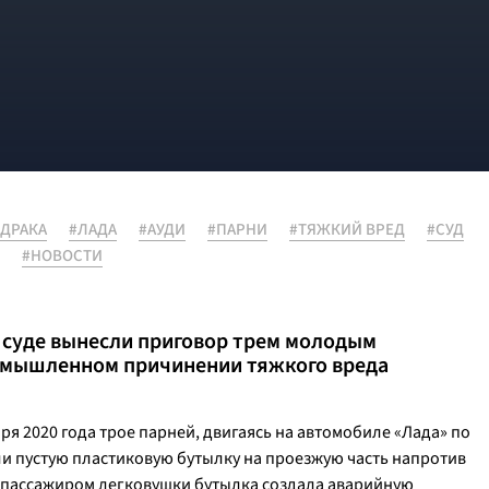
#ДРАКА
#ЛАДА
#АУДИ
#ПАРНИ
#ТЯЖКИЙ ВРЕД
#СУД
#НОВОСТИ
суде вынесли приговор трем молодым
умышленном причинении тяжкого вреда
ря 2020 года трое парней, двигаясь на автомобиле «Лада» по
 пустую пластиковую бутылку на проезжую часть напротив
 пассажиром легковушки бутылка создала аварийную