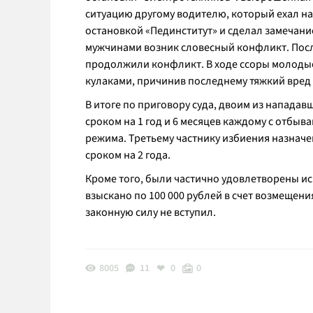
ситуацию другому водителю, который ехал на
остановкой «Пединститут» и сделал замечани
мужчинами возник словесный конфликт. Посл
продолжили конфликт. В ходе ссоры молодые
кулаками, причинив последнему тяжкий вред
В итоге по приговору суда, двоим из напада
сроком на 1 год и 6 месяцев каждому с отбы
режима. Третьему частнику избиения назначе
сроком на 2 года.
Кроме того, были частично удовлетворены и
взыскано по 100 000 рублей в счет возмещен
законную силу не вступил.
8005
11
0
0