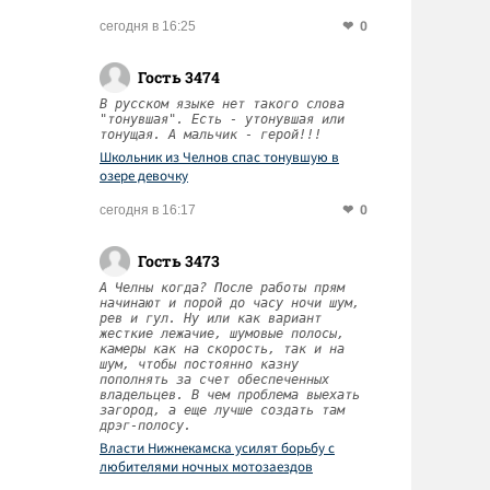
0
сегодня в 16:25
Гость 3474
В русском языке нет такого слова
"тонувшая". Есть - утонувшая или
тонущая. А мальчик - герой!!!
Школьник из Челнов спас тонувшую в
озере девочку
0
сегодня в 16:17
Гость 3473
А Челны когда? После работы прям
начинают и порой до часу ночи шум,
рев и гул. Ну или как вариант
жесткие лежачие, шумовые полосы,
камеры как на скорость, так и на
шум, чтобы постоянно казну
пополнять за счет обеспеченных
владельцев. В чем проблема выехать
загород, а еще лучше создать там
дрэг-полосу.
Власти Нижнекамска усилят борьбу с
любителями ночных мотозаездов