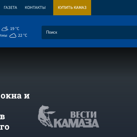
ГАЗЕТА
КОНТАКТЫ
КУПИТЬ КАМАЗ
19 °C
елны
22 °C
окна и
 в
го