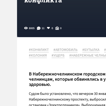
8005
11
0
0
#КОНФЛИКТ
#АВТОМОБИЛЬ
#БУТЫЛКА
#КОЛОНИЯ
#УЩЕРБ
#НАБЕРЕЖНЫЕ ЧЕЛНЫ
В Набережночелнинском городском 
челнинцам, которые обвинялись в 
здоровью.
Судом было установлено, что вечером 30 янва
Набережночелнинскому проспекту, выбросили
остановки «Электротехников». Выброшенная