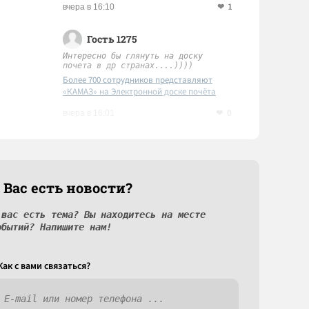
1
вчера в 16:10
Гость 1275
Интересно бы глянуть на доску
почета в др странах....))))
Более 700 сотрудников представляют
«КАМАЗ» на Электронной доске почёта
Татарстана
0
вчера в 16:01
 Вас есть новости?
 вас есть тема? Вы находитесь на месте
обытий? Напишите нам!
Как c вами связаться?