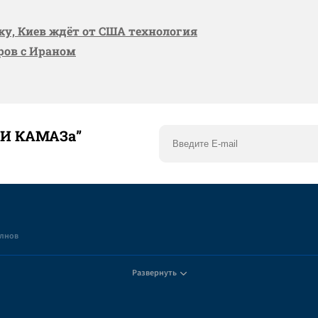
вку, Киев ждёт от США технология
оров с Ираном
ТИ КАМАЗа”
елнов
Развернуть