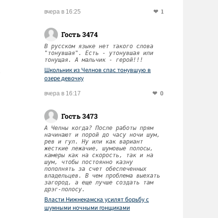
1
вчера в 16:25
Гость 3474
В русском языке нет такого слова
"тонувшая". Есть - утонувшая или
тонущая. А мальчик - герой!!!
Школьник из Челнов спас тонувшую в
озере девочку
0
вчера в 16:17
Гость 3473
А Челны когда? После работы прям
начинают и порой до часу ночи шум,
рев и гул. Ну или как вариант
жесткие лежачие, шумовые полосы,
камеры как на скорость, так и на
шум, чтобы постоянно казну
пополнять за счет обеспеченных
владельцев. В чем проблема выехать
загород, а еще лучше создать там
дрэг-полосу.
Власти Нижнекамска усилят борьбу с
шумными ночными гонщиками