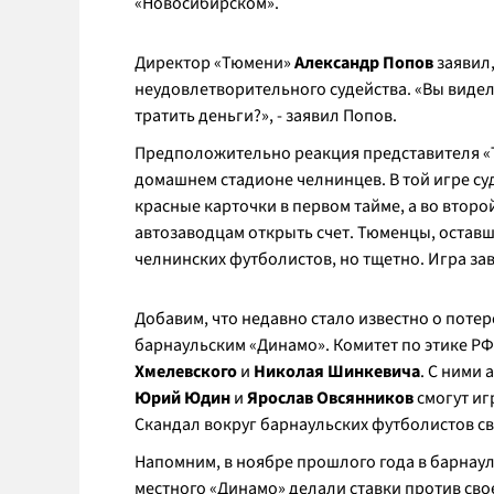
«Новосибирском».
Директор «Тюмени»
Александр Попов
заявил,
неудовлетворительного судейства. «Вы видели
тратить деньги?», - заявил Попов.
Предположительно реакция представителя «Т
домашнем стадионе челнинцев. В той игре с
красные карточки в первом тайме, а во втор
автозаводцам открыть счет. Тюменцы, оставш
челнинских футболистов, но тщетно. Игра зав
Добавим, что недавно стало известно о поте
барнаульским «Динамо». Комитет по этике Р
Хмелевского
и
Николая Шинкевича
. С ними 
Юрий Юдин
и
Ярослав Овсянников
смогут иг
Скандал вокруг барнаульских футболистов св
Напомним, в ноябре прошлого года в барнау
местного «Динамо» делали ставки против сво