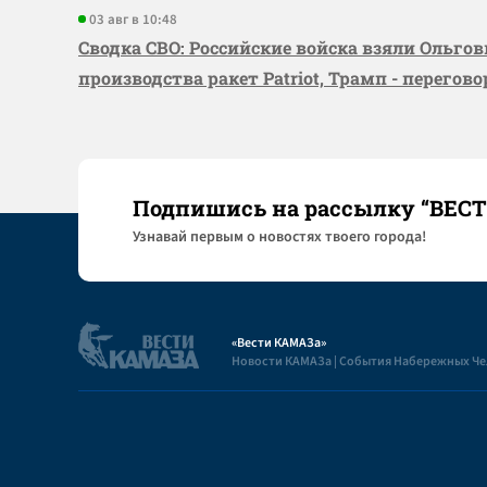
03 авг в 10:48
Сводка СВО: Российские войска взяли Ольго
производства ракет Patriot, Трамп - перегов
Подпишись на рассылку “ВЕС
Узнaвай первым о новостях твоего города!
«Вести КАМАЗа»
Новости КАМАЗа | События Набережных Ч
Полезная информация