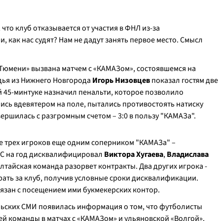
 что клуб отказывается от участия в ФНЛ из-за
, как нас судят? Нам не дадут занять первое место. Смысл
юмени» вызвана матчем с «КАМАЗом», состоявшемся на
удья из Нижнего Новгорода
Игорь Низовцев
показал гостям две
ой 45-минтуке назначил пенальти, которое позволило
ись вдевятером на поле, пытались противостоять натиску
ершилась с разгромным счетом – 3:0 в пользу "КАМАЗа".
ре трех игроков еще одним соперником "КАМАЗа" –
ФС на год дисквалифицировал
Виктора Хугаева
,
Владислава
алтайская команда разорвет контракты. Два других игрока -
рать за клуб, получив условные сроки дисквалификации.
язан с посещением ими букмекерских контор.
льских СМИ появилась информация о том, что футболисты
ей команды в матчах с «КАМАЗом» и ульяновской «Волгой».