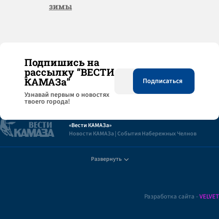
зимы
Подпишись на
рассылку “ВЕСТИ
КАМАЗа”
Узнaвай первым о новостях
твоего города!
«Вести КАМАЗа»
Новости КАМАЗа | События Набережных Челнов
Развернуть
Полезная информация
Разработка сайта -
VELVET
Пользовательское соглашение
Контакты