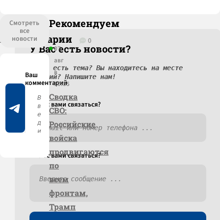
Рекомендуем
Смотреть
все
Комментарии
новости
0
У Вас есть новости?
07
авг
У вас есть тема? Вы находитесь на месте
в
событий? Напишите нам!
10:35
Сводка
Как c вами связаться?
СВО:
Российские
войска
продвигаются
Как c вами связаться?
по
всем
фронтам,
Трамп