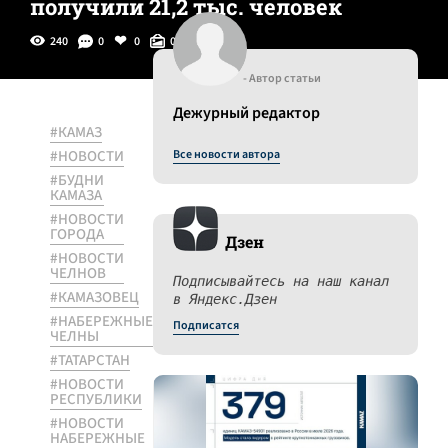
получили 21,2 тыс. человек
240
0
0
0
- Автор статьи
Дежурный редактор
#КАМАЗ
#НОВОСТИ
Все новости автора
#БУДНИ
КАМАЗА
#НОВОСТИ
ГОРОДА
Дзен
#НОВОСТИ
ЧЕЛНОВ
Подписывайтесь на наш канал
#КАМАЗОВЕЦ
в Яндекс.Дзен
#НАБЕРЕЖНЫЕ
Подписатся
ЧЕЛНЫ
#ТАТАРСТАН
#НОВОСТИ
РЕСПУБЛИКИ
#НОВОСТИ
НАБЕРЕЖНЫЕ