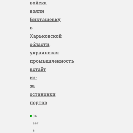
войска
взяли
Бикташевку
в
Харьковской
области,
украинская
промышленность
встаёт
из-
за
остановки
портов
04
авг
в