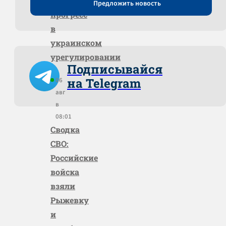
нашёл
Предложить новость
прогресс
в
украинском
урегулировании
Подписывайся
на Telegram
06
авг
в
08:01
Сводка
СВО:
Российские
войска
взяли
Рыжевку
и