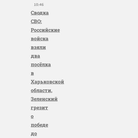
10:46
Сводка
СВО:
Российские
войска
взяли
два
посёлка
в
Харьковской
области,
Зеленский
грезит
о
победе
до