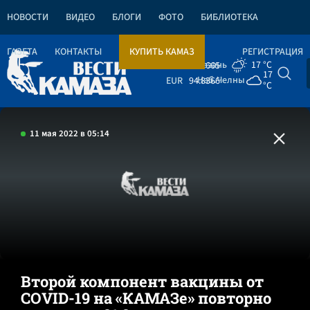
НОВОСТИ
ВИДЕО
БЛОГИ
ФОТО
БИБЛИОТЕКА
ГАЗЕТА
КОНТАКТЫ
КУПИТЬ КАМАЗ
РЕГИСТРАЦИЯ
Казань
17 °C
USD
82.1665
17
Наб.Челны
EUR
94.8366
°C
11 мая 2022 в 05:14
Второй компонент вакцины от
COVID-19 на «КАМАЗе» повторно