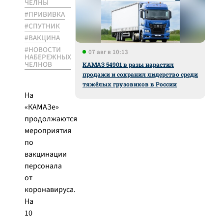
ЧЕЛНЫ
#ПРИВИВКА
#СПУТНИК
#ВАКЦИНА
#НОВОСТИ
07 авг в 10:13
НАБЕРЕЖНЫХ
ЧЕЛНОВ
КАМАЗ 54901 в разы нарастил
продажи и сохранил лидерство среди
тяжёлых грузовиков в России
На
«КАМАЗе»
продолжаются
мероприятия
по
вакцинации
персонала
от
коронавируса.
На
10