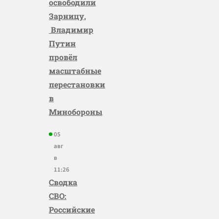
освободили
Зарницу,
Владимир
Путин
провёл
масштабные
перестановки
в
Минобороны
05
авг
в
11:26
Сводка
СВО:
Российские