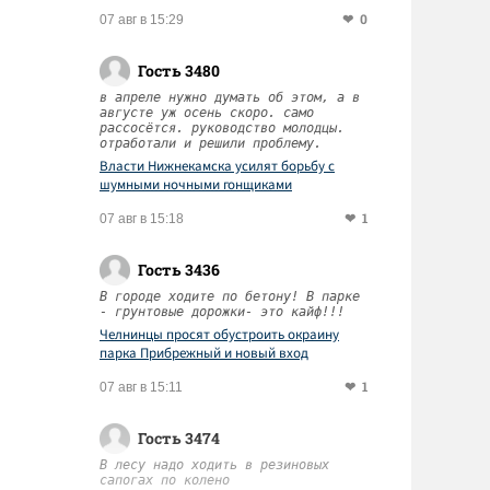
0
07 авг в 15:29
Гость 3480
в апреле нужно думать об этом, а в
августе уж осень скоро. само
рассосётся. руководство молодцы.
отработали и решили проблему.
Власти Нижнекамска усилят борьбу с
шумными ночными гонщиками
1
07 авг в 15:18
Гость 3436
В городе ходите по бетону! В парке
- грунтовые дорожки- это кайф!!!
Челнинцы просят обустроить окраину
парка Прибрежный и новый вход
1
07 авг в 15:11
Гость 3474
В лесу надо ходить в резиновых
сапогах по колено