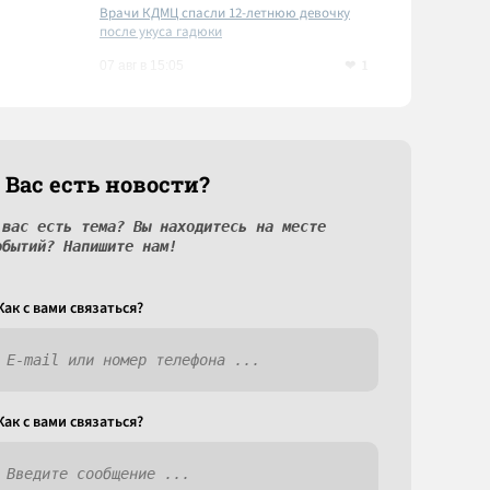
Врачи КДМЦ спасли 12-летнюю девочку
после укуса гадюки
1
07 авг в 15:05
 Вас есть новости?
 вас есть тема? Вы находитесь на месте
обытий? Напишите нам!
Как c вами связаться?
Как c вами связаться?