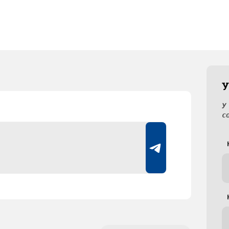
У
У
с