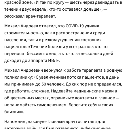
красной зоне. «
И так по кругу — шесть через двенадцать в
течении двух недель, кто-то оставался дольше
», —
рассказал врач-терапевт.
Михаил Андреев отметил, что COVID-19 удивил
стремительностью, как в распространении среди
населения, так и в резком ухудшении состояния
пациентов: «
Течение болезни у всех разное: кто-то
переносит бессимптомно, а кто-то за несколько дней
доходит до аппарата ИВЛ
».
Михаил Андреевич вернулся к работе терапевта в родную
поликлинику: «
С увеличением потока пациентов, в день
мы принимаем до 50 человек. До сих пор не определился,
где работать сложнее. Надевайте медицинские маски в
общественных местах, ограничьте контакты и главное —
не занимайтесь самолечением. Берегите себя и своих
близких
».
Напомним, накануне Главный врач госпиталя для
ветеранов войн, где был развернуто инфекционное