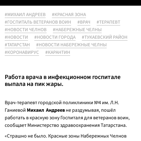
#МИХАИЛ АНДРЕЕВ
#КРАСНАЯ ЗОНА
#ГОСПИТАЛЬ ВЕТЕРАНОВ ВОИН
#ВРАЧ
#ТЕРАПЕВТ
#НОВОСТИ ЧЕЛНОВ
#НАБЕРЕЖНЫЕ ЧЕЛНЫ
#НОВОСТИ
#НОВОСТИ ГОРОДА
#ТУКАЕВСКИЙ РАЙОН
#ТАТАРСТАН
#НОВОСТИ НАБЕРЕЖНЫЕ ЧЕЛНЫ
#КОРОНАВИРУС
#КАРАНТИН
Работа врача в инфекционном госпитале
выпала на пик жары.
Врач-терапевт городской поликлиники №4 им. Л.Н.
Ганиевой
Михаил Андреев
не раздумывая, пошёл
работать в красную зону Госпиталя для ветеранов воин,
сообщает Министерство здравоохранения Татарстана.
«
Страшно не было. Красные зоны Набережных Челнов