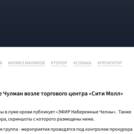
А
#АЛМАЗ МАЛИКОВ
#ТОПОР
#СОБАКА
#ПРОКУРОР
е Чулман возле торгового центра «Сити Молл»
ны в луже крови публикует «ЭФИР Набережные Челны». Также
тора, скриншоты с которого размещены ниже.
ая группа - мероприятия проводятся под контролем прокурора