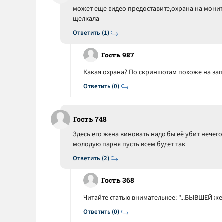
может еще видео предоставите,охрана на монит
щелкала
Ответить (1)
Гость 987
Какая охрана? По скриншотам похоже на зап
Ответить (0)
Гость 748
Здесь его жена виновать надо бы её убит нечег
молодую парня пусть всем будет так
Ответить (2)
Гость 368
Читайте статью внимательнее: "...БЫВШЕЙ жен
Ответить (0)