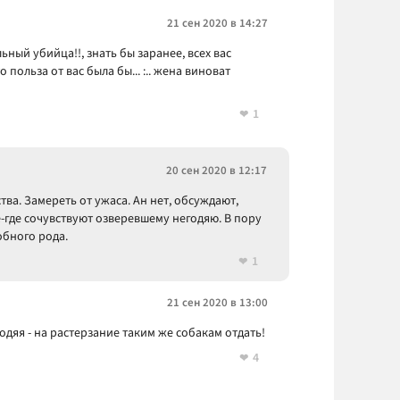
21 сен 2020 в 14:27
ьный убийца!!, знать бы заранее, всех вас
 польза от вас была бы... :.. жена виноват
1
20 сен 2020 в 12:17
тва. Замереть от ужаса. Ан нет, обсуждают,
-где сочувствуют озверевшему негодяю. В пору
обного рода.
1
21 сен 2020 в 13:00
годяя - на растерзание таким же собакам отдать!
4