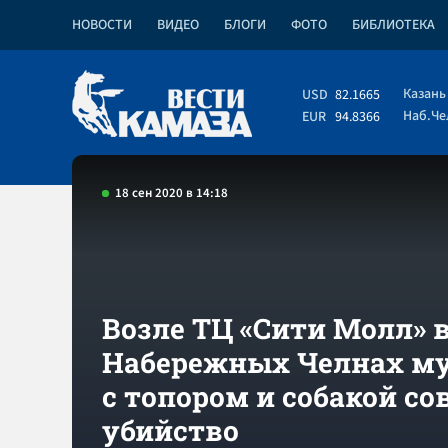
НОВОСТИ
ВИДЕО
БЛОГИ
ФОТО
БИБЛИОТЕКА
Казань
USD
82.1665
Наб.Ч
EUR
94.8366
18 сен 2020 в 14:18
Возле ТЦ «Сити Молл» 
Набережных Челнах м
с топором и собакой с
убийство