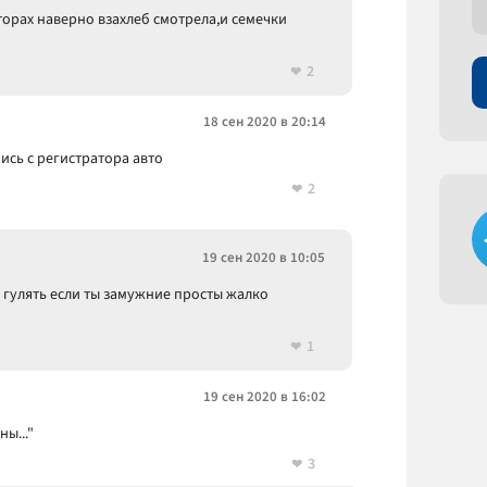
орах наверно взахлеб смотрела,и семечки
2
18 сен 2020 в 20:14
ись с регистратора авто
2
19 сен 2020 в 10:05
о гулять если ты замужние просты жалко
1
19 сен 2020 в 16:02
ы..."
3