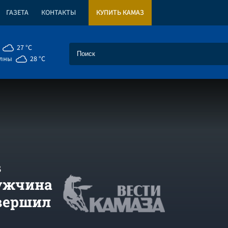
ГАЗЕТА
КОНТАКТЫ
КУПИТЬ КАМАЗ
27 °C
елны
28 °C
в
ужчина
овершил