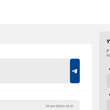
У
У
с
18 сен 2020 в 19:37