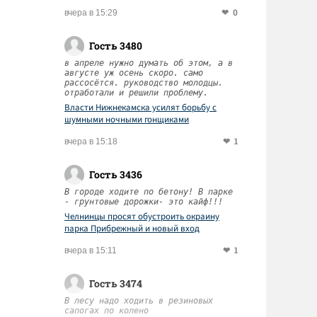
0
вчера в 15:29
Гость 3480
в апреле нужно думать об этом, а в
августе уж осень скоро. само
рассосётся. руководство молодцы.
отработали и решили проблему.
Власти Нижнекамска усилят борьбу с
шумными ночными гонщиками
1
вчера в 15:18
Гость 3436
В городе ходите по бетону! В парке
- грунтовые дорожки- это кайф!!!
Челнинцы просят обустроить окраину
парка Прибрежный и новый вход
1
вчера в 15:11
Гость 3474
В лесу надо ходить в резиновых
сапогах по колено