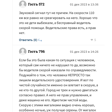
Гость 572
01 дек 2023 в 13:36
Звуковой сигнал тут не причем. На скорости 110
км все равно не среагировать на него. Хорошо что
это не дети выбежали, а бесправный водитель
скорой помощи. Водительские права есть, а прав
нет.
5
Ответить (0)
Гость 796
01 дек 2023 в 14:26
Если бы это была какая-то ситуация с человеком,
который сам ничего не нарушил то да, возможно
бы водителя скорой наказали по справедливости.
Подумайте о том, что человека НЕПРОСТО так
лишили водительского удостоверения. И вот по
чистой случайности именно он влетает в скорую, а
не кто-то другой. Город не трек и нужно двигаться
согласно правил. А него не прав управления, и
даже машина не его. Идиотизм чистой воды.
Скорую с этими мигалками видно очень хорошо,
особенно ночью, уж получше серены. От мигалок