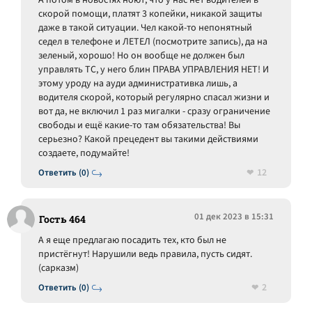
А потом в новостях ноют, что у нас нет водителей в
скорой помощи, платят 3 копейки, никакой защиты
даже в такой ситуации. Чел какой-то непонятный
седел в телефоне и ЛЕТЕЛ (посмотрите запись), да на
зеленый, хорошо! Но он вообще не должен был
управлять ТС, у него блин ПРАВА УПРАВЛЕНИЯ НЕТ! И
этому уроду на ауди административка лишь, а
водителя скорой, который регулярно спасал жизни и
вот да, не включил 1 раз мигалки - сразу ограничение
свободы и ещё какие-то там обязательства! Вы
серьезно? Какой прецедент вы такими действиями
создаете, подумайте!
12
Ответить (0)
01 дек 2023 в 15:31
Гость 464
А я еще предлагаю посадить тех, кто был не
пристёгнут! Нарушили ведь правила, пусть сидят.
(сарказм)
2
Ответить (0)