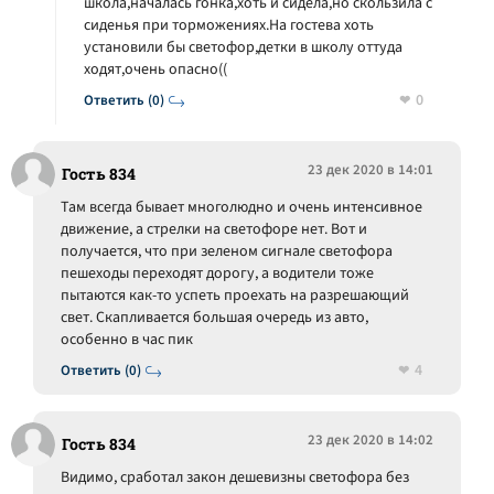
школа,началась гонка,хоть и сидела,но скользила с
сиденья при торможениях.На гостева хоть
установили бы светофор,детки в школу оттуда
ходят,очень опасно((
0
Ответить (0)
23 дек 2020 в 14:01
Гость 834
Там всегда бывает многолюдно и очень интенсивное
движение, а стрелки на светофоре нет. Вот и
получается, что при зеленом сигнале светофора
пешеходы переходят дорогу, а водители тоже
пытаются как-то успеть проехать на разрешающий
свет. Скапливается большая очередь из авто,
особенно в час пик
4
Ответить (0)
23 дек 2020 в 14:02
Гость 834
Видимо, сработал закон дешевизны светофора без