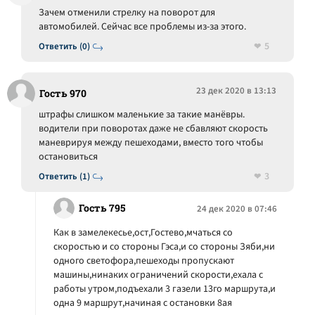
Зачем отменили стрелку на поворот для
автомобилей. Сейчас все проблемы из-за этого.
5
Ответить (0)
23 дек 2020 в 13:13
Гость 970
штрафы слишком маленькие за такие манёвры.
водители при поворотах даже не сбавляют скорость
маневрируя между пешеходами, вместо того чтобы
остановиться
3
Ответить (1)
Гость 795
24 дек 2020 в 07:46
Как в замелекесье,ост,Гостево,мчаться со
скоростью и со стороны Гэса,и со стороны Зяби,ни
одного светофора,пешеходы пропускают
машины,нинаких ограничений скорости,ехала с
работы утром,подъехали 3 газели 13го маршрута,и
одна 9 маршрут,начиная с остановки 8ая