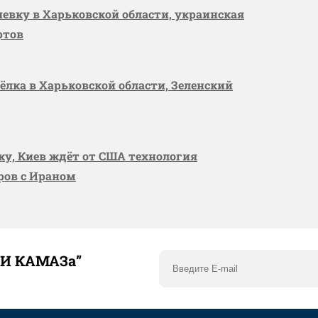
шевку в Харьковской области, украинская
ртов
сёлка в Харьковской области, Зеленский
вку, Киев ждёт от США технология
оров с Ираном
ТИ КАМАЗа”