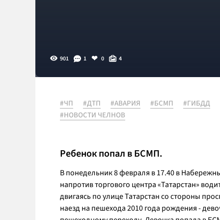
901
1
0
4
#ЧП
#ДТП
#АВАРИЯ
#БСМП
#ГИБДД
#НОВОСТИ ЧЕЛНОВ
Ребенок попал в БСМП.
В понедельник 8 февраля в 17.40 в Набережны
напротив торгового центра «Татарстан» води
двигаясь по улице Татарстан со стороны пр
наезд на пешехода 2010 года рождения - дев