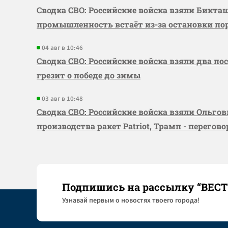
Сводка СВО: Российские войска взяли Бикта
промышленность встаёт из-за остановки по
04 авг в 10:46
Сводка СВО: Российские войска взяли два по
грезит о победе до зимы
03 авг в 10:48
Сводка СВО: Российские войска взяли Ольго
производства ракет Patriot, Трамп - перегов
Подпишись на рассылку “ВЕС
Узнaвай первым о новостях твоего города!