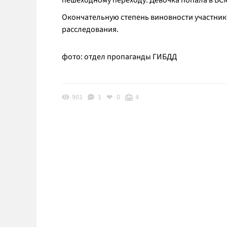
пешеходному переходу. Девочка попала в БС
Окончательную степень виновности участник
расследования.
фото: отдел пропаганды ГИБДД
901
1
0
4