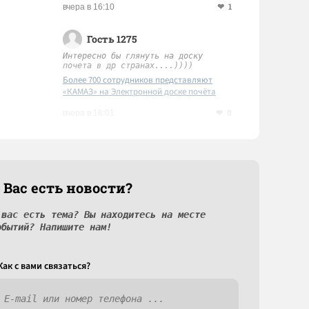
1
вчера в 16:10
Гость 1275
Интересно бы глянуть на доску
почета в др странах....))))
Более 700 сотрудников представляют
«КАМАЗ» на Электронной доске почёта
Татарстана
0
вчера в 16:01
 Вас есть новости?
 вас есть тема? Вы находитесь на месте
обытий? Напишите нам!
Как c вами связаться?