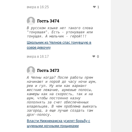
1
вчера в 16:25
Гость 3474
В русском языке нет такого слова
"тонувшая". Есть - утонувшая или
тонущая. А мальчик - герой!!!
Школьник из Челнов спас тонувшую в
озере девочку
0
вчера в 16:17
Гость 3473
А Челны когда? После работы прям
начинают и порой до часу ночи шум,
рев и гул. Ну или как вариант
жесткие лежачие, шумовые полосы,
камеры как на скорость, так и на
шум, чтобы постоянно казну
пополнять за счет обеспеченных
владельцев. В чем проблема выехать
загород, а еще лучше создать там
дрэг-полосу.
Власти Нижнекамска усилят борьбу с
шумными ночными гонщиками