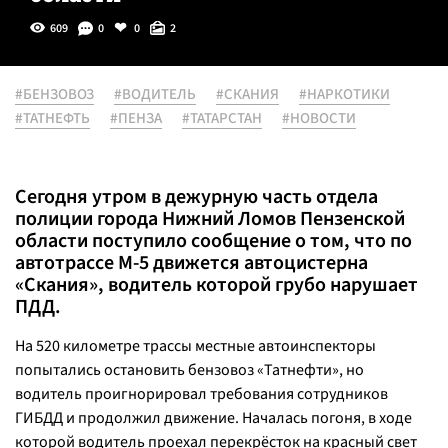
609
0
0
2
#БЕНЗОВОЗ
#ВОДИТЕЛЬ
#СКАНИЯ
#НАРКОТИКИ
#ТАТНЕФТЬ
#ПЕНЗА
#ТАТАРСТАН
#НОВОСТИ
Сегодня утром в дежурную часть отдела
полиции города Нижний Ломов Пензенской
области поступило сообщение о том, что по
автотрассе М-5 движется автоцистерна
«Скания», водитель которой грубо нарушает
ПДД.
На 520 километре трассы местные автоинспекторы
попытались остановить бензовоз «Татнефти», но
водитель проигнорировал требования сотрудников
ГИБДД и продолжил движение. Началась погоня, в ходе
которой водитель проехал перекрёсток на красный свет