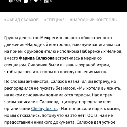
1569
5
0
0
#ФАРИД САЛАХОВ
#СПЕЦНАЗ
#НАРОДНЫЙ КОНТРОЛЬ
Группа делегатов Межрегионального общественного
движения «Народный контроль», накануне записавшаяся
на прием к руководителю исполкома Набережных Челнов,
вместо
Фарида Салахова
встретилась в мэрии со
спецназом. Силовики были вызваны охраной мэрии,
чтобы разрешить споры по поводу ношения масок.
По словам активистов, Салахов назначил им встречу, но
распорядился не пускать без масок. «Мы хотели выяснить,
на каком основании поднимаются тарифы. Нас к трем
часам записали к Салахову, - цитирует представителя
организации
Chelny-biz.ru
, - Нас попросили надеть маски,
но мы отказались, потому что на это нет ГОСТа, нам не
предоставили никакого документа. Салахов дал устное