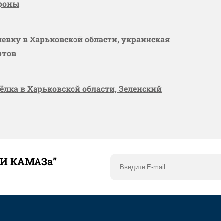
ороны
шевку в Харьковской области, украинская
ртов
сёлка в Харьковской области, Зеленский
ТИ КАМАЗа”