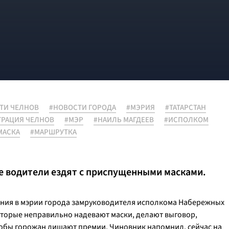
ТИ ЧЕЛНОВ
#НОВОСТИ ГОРОДА
#МЭРИЯ
#ТАТАРСТАН
РАЦИЯ ЧЕЛНОВ
#МЭР
#НАИЛЬ МАГДЕЕВ
#ИСПОЛКОМ
МАСКА
#МАРШРУТКА
е водители ездят с приспущенными масками.
щания в мэрии города замруководителя исполкома Набережных
оторые неправильно надевают маски, делают выговор,
лобы горожан лишают премии. Чиновник напомнил, сейчас на