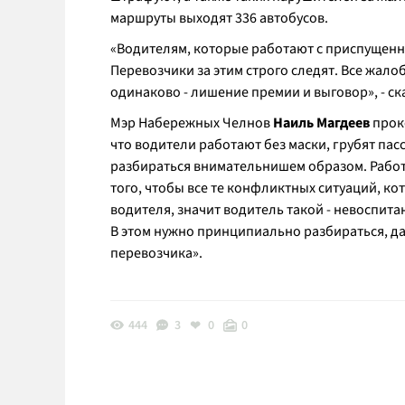
маршруты выходят 336 автобусов.
«
Водителям, которые работают с приспущенно
Перевозчики за этим строго следят. Все жало
одинаково - лишение премии и выговор
», - 
Мэр Набережных Челнов
Наиль Магдеев
прок
что водители работают без маски, грубят па
разбираться внимательнишем образом. Работат
того, чтобы все те конфликтных ситуаций, кот
водителя, значит водитель такой - невоспита
В этом нужно принципиально разбираться, д
перевозчика
».
444
3
0
0