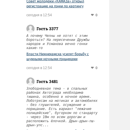
Совет молодежи «КАМАЗа» открыл
регистрацию на гонки по картингу
0
сегодня в 12:54
Гость 3377
А почему Челны не хотят с этим
бороться? На пересечении Дружбы
народов и Усманова вечно гонки
какие-то
Власти Нижнекамска усилят борьбу с
шумными ночными гонщиками
0
сегодня в 12:54
Гость 3481
Злободневная тема - в спальных
районах Автограда необходима
тишина, особенно в ночное время.
Лоботрясам на мотиках и автомобилях
- без глушителей, осуждение и
порицание. Есть вариант "лежачие
полицейские", бугорком по стандарту
- через 10м по всем дорогам и
расположить ёлочкой. Дрын-дрын-пш-
дрын-упс...