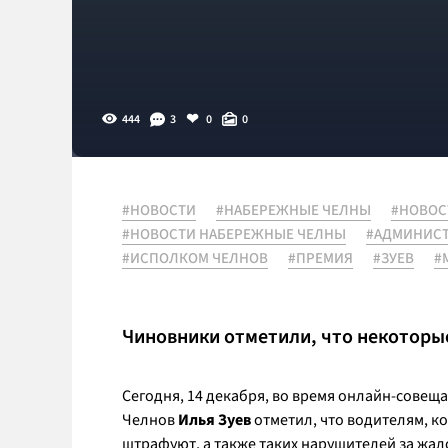
444
3
0
0
#НОВОСТИ
#НАБЕРЕЖНЫЕ ЧЕЛНЫ
#НОВОС
#НОВОСТИ НАБЕРЕЖНЫЕ ЧЕЛНЫ
#АДМИНИСТ
#ИСПОЛКОМ ЧЕЛНОВ
#ПРЕМИЯ
#ЗУЕВ
#
Чиновники отметили, что некоторы
Сегодня, 14 декабря, во время онлайн-сове
Челнов
Илья Зуев
отметил, что водителям, к
штрафуют, а также таких нарушителей за жа