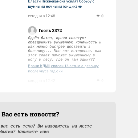
Власти Нижнекамска усилят борьбу с
шумными ночными гонщиками
0
сегодня в 12:48
Гость 3372
Ядрён батон, врачи советуют
обездвижить укушенную конечность и
как можно быстрее доставить в
больницу... Мне вот интересно, как
этот совет поможет укушенному в
ногу в лесу, где он там один???
Врачи КДМЦ спасли 12-летнюю девочку
после укуса гадюки
0
сегодня в 12:42
 Вас есть новости?
 вас есть тема? Вы находитесь на месте
обытий? Напишите нам!