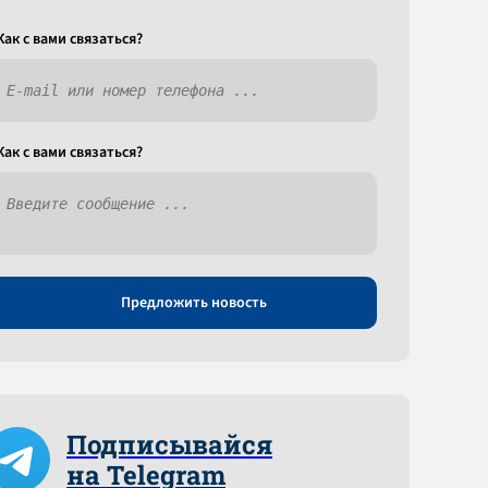
Как c вами связаться?
Как c вами связаться?
Предложить новость
Подписывайся
на Telegram