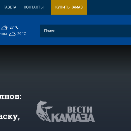
ГАЗЕТА
КОНТАКТЫ
КУПИТЬ КАМАЗ
27 °C
елны
29 °C
лнов:
аску,