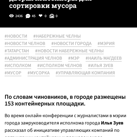
сортировки мусора
2436
45
0
0
#НОВОСТИ
#НАБЕРЕЖНЫЕ ЧЕЛНЫ
#НОВОСТИ ЧЕЛНОВ
#НОВОСТИ ГОРОДА
#МЭРИЯ
#ТАТАРСТАН
#НОВОСТИ НАБЕРЕЖНЫЕ ЧЕЛНЫ
#АДМИНИСТРАЦИЯ ЧЕЛНОВ
#МЭР
#НАИЛЬ МАГДЕЕВ
#ИСПОЛКОМ
#ИСПОЛКОМ ЧЕЛНОВ
#ИЛЬЯ ЗУЕВ
#МУСОР
#МУСОРКА
#УПРАВЛЯЮЩАЯ КОМПАНИЯ
По словам чиновников, в городе размещены
153 контейнерных площадки.
Во время онлайн-конференции с журналистами в мэрии
города замруководителя исполкома города
Илья Зуев
рассказал об инициативе управляющих компаний по