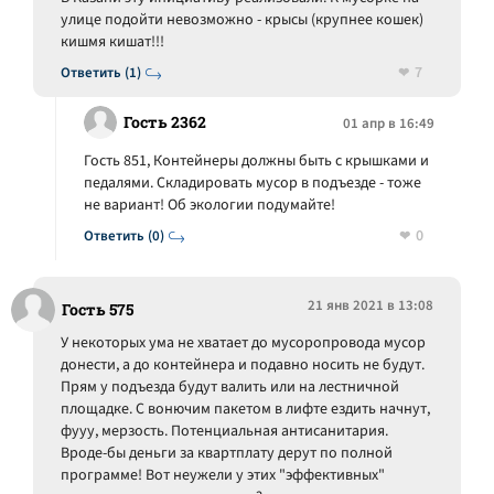
улице подойти невозможно - крысы (крупнее кошек)
кишмя кишат!!!
7
Ответить (1)
Гость 2362
01 апр в 16:49
Гость 851, Контейнеры должны быть с крышками и
педалями. Складировать мусор в подъезде - тоже
не вариант! Об экологии подумайте!
0
Ответить (0)
21 янв 2021 в 13:08
Гость 575
У некоторых ума не хватает до мусоропровода мусор
донести, а до контейнера и подавно носить не будут.
Прям у подъезда будут валить или на лестничной
площадке. С вонючим пакетом в лифте ездить начнут,
фууу, мерзость. Потенциальная антисанитария.
Вроде-бы деньги за квартплату дерут по полной
программе! Вот неужели у этих "эффективных"