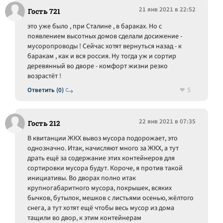
21 янв 2021 в 22:52
Гость 721
это уже было , при Сталине , в бараках. Но с
появлением высотных домов сделали досижение -
мусоропроводы ! Сейчас хотят вернуться назад - к
баракам , как и вся россия. Ну тогда уж и сортир
деревянный во дворе - комфорт жизни резко
возрастёт !
5
Ответить (0)
22 янв 2021 в 07:35
Гость 212
В квитанции ЖКХ вывоз мусора подорожает, это
однозначно. Итак, начисляют много за ЖКХ, а тут
драть ещё за содержание этих контейнеров для
сортировки мусора будут. Короче, я против такой
инициативы. Во дворах полно итак
крупногабаритного мусора, покрышек, всяких
бычков, бутылок, мешков с листьями осенью, жёлтого
снега, а тут хотят ещё чтобы весь мусор из дома
тащили во двор, к этим контейнерам