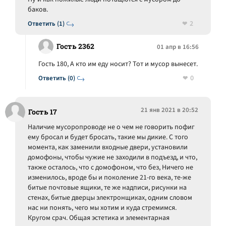
баков.
2
Ответить (1)
Гость 2362
01 апр в 16:56
Гость 180, А кто им еду носит? Тот и мусор вынесет.
0
Ответить (0)
21 янв 2021 в 20:52
Гость 17
Наличие мусоропроводе не о чем не говорить пофиг
ему бросал и будет бросать, такие мы дикие. С того
момента, как заменили входные двери, установили
домофоны, чтобы чужие не заходили в подъезд, и что,
также осталось, что с домофоном, что без, Ничего не
изменилось, вроде бы и поколение 21-го века, те-же
битые почтовые ящики, те же надписи, рисунки на
стенах, битые дверцы электронщиках, одним словом
нас ни понять, чего мы хотим и куда стремимся.
Кругом срач. Общая эстетика и элементарная