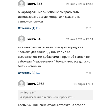
Гость 347
21 янв 2021 в 12:43
А картофельные очистки не выбрасывать -
использовать все до конца, или сдавать на
свинокомплексы
2
Ответить (1)
Гость 84
21 янв 2021 в 12:54
а свинокомплексы не используют городские
"помои" для свиней, у них корма со
всевозможными добавками и пр. чтоб свиньи не
заболели "человечьими " болезнями, всё должно
быть чистенько
0
Ответить (0)
Гость 2362
01 апр в 17:34
Гость 347
А картофельные очистки не выбрасывать -
использовать все до конца, или сдавать на
Гость 347, Пищевые отходы отвозят на огород -
свинокомплексы