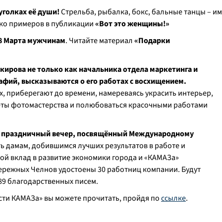
уголках её души!
Стрельба, рыбалка, бокс, бальные танцы – им
ько примеров
в публикации
«Вот это женщины!»
 8 Марта мужчинам
.
Читайте материал
«Подарки
акирова не только как начальника отдела маркетинга и
афий, высказываются о его работах с восхищением.
х, приберегают до времени, намереваясь украсить интерьер,
еты фотомастерства и полюбоваться красочными работами
тся праздничный вечер, посвящённый Международному
ь дамам, добившимся лучших результатов в работе и
ой вклад в развитие экономики города и «КАМАЗа»
режных Челнов удостоены 30 работниц компании. Будут
89 благодарственных писем.
ти КАМАЗа» вы можете прочитать, пройдя по
ссылке
.