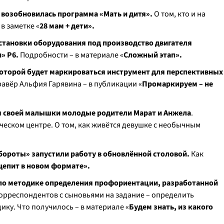
 возобновилась программа «Мать и дитя».
О том, кто и на
в заметке «
28 мам + дети
».
установки оборудования под производство двигателя
» Р6.
Подробности – в материале «
Сложный этап».
 которой будет маркироваться инструмент для перспективных
гравёр Альфия Гарявина – в публикации «
Промаркируем – не
для своей малышки молодые родители Марат и Анжела
.
ческом центре. О том, как живётся девушке с необычным
бороты» запустили работу в обновлённой столовой.
Как
епит в новом формате».
 по методике определения профориентации, разработанной
орреспондентов с сыновьями на задание – определить
ику. Что получилось – в материале «
Будем знать, из какого