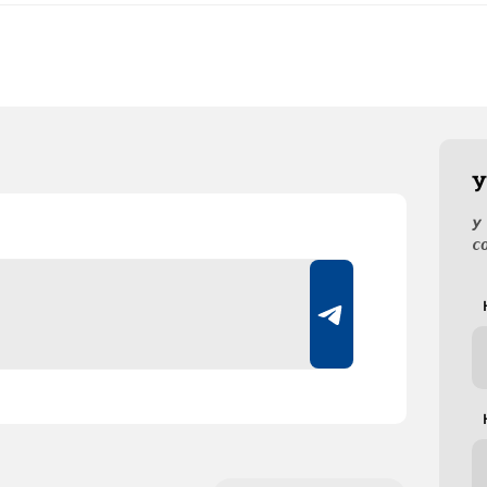
У
У
с