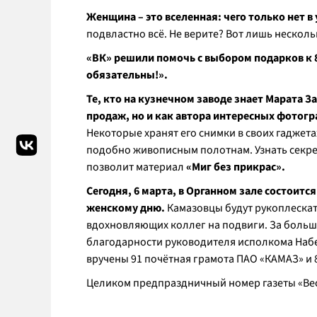
Женщина – это вселенная: чего только нет в 
подвластно всё. Не верите? Вот лишь нескол
«ВК» решили помочь с выбором подарков к
обязательны!».
Те, кто на кузнечном заводе знает Марата З
продаж, но и как автора интересных фотогр
Некоторые хранят его снимки в своих гаджета
подобно живописным полотнам.
Узнать секр
позволит материал
«Миг без прикрас».
Сегодня, 6 марта, в Органном зале состои
женскому дню.
Камазовцы будут рукоплескат
вдохновляющих коллег на подвиги. За больш
благодарности руководителя исполкома Набе
вручены 91 почётная грамота ПАО «КАМАЗ» и 
Целиком предпраздничный номер газеты «Вес