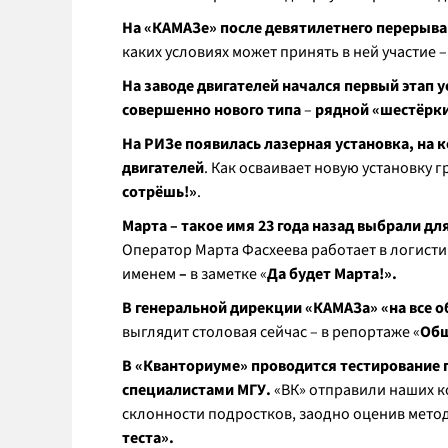
На «КАМАЗе» после девятилетнего перерыва
каких условиях может принять в ней участие – 
На заводе двигателей начался первый этап 
совершенно нового типа
–
рядной «шестёрки
На РИЗе появилась лазерная установка, на
двигателей
. Как осваивает новую установку 
сотрёшь!»
.
Марта – такое имя 23 года назад выбрали 
Оператор Марта Фасхеева работает в логисти
именем
–
в заметке «
Да будет Марта!».
В генеральной дирекции «КАМАЗа» «на все о
выглядит столовая сейчас – в репортаже «
Общ
В «Кванториуме» проводится тестирование
специалистами МГУ.
«ВК» отправили наших к
склонности подростков, заодно оценив метод
теста
».