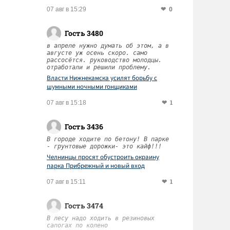
0
07 авг в 15:29
Гость 3480
в апреле нужно думать об этом, а в
августе уж осень скоро. само
рассосётся. руководство молодцы.
отработали и решили проблему.
Власти Нижнекамска усилят борьбу с
шумными ночными гонщиками
1
07 авг в 15:18
Гость 3436
В городе ходите по бетону! В парке
- грунтовые дорожки- это кайф!!!
Челнинцы просят обустроить окраину
парка Прибрежный и новый вход
1
07 авг в 15:11
Гость 3474
В лесу надо ходить в резиновых
сапогах по колено