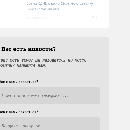
Врачи КДМЦ спасли 12-летнюю девочку
после укуса гадюки
1
07 авг в 15:05
 Вас есть новости?
 вас есть тема? Вы находитесь на месте
обытий? Напишите нам!
Как c вами связаться?
Как c вами связаться?