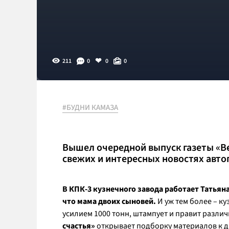
211
0
0
0
#БУДНИ КАМАЗА
Вышел очередной выпуск газеты «В
свежих и интересных новостях авто
В КПК-3 кузнечного завода работает Татьян
что мама двоих сыновей.
И уж тем более – ку
усилием 1000 тонн, штампует и правит разл
счастья»
открывает подборку материалов к д