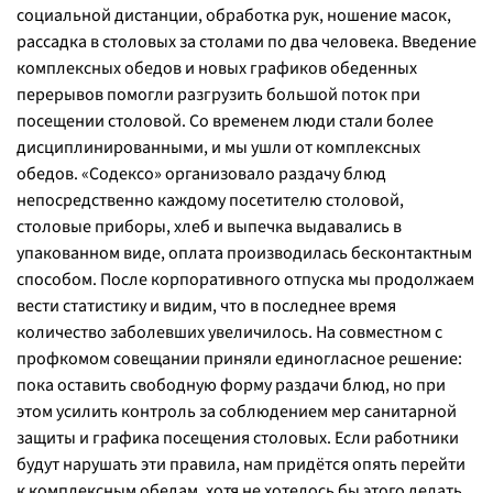
социальной дистанции, обработка рук, ношение масок,
рассадка в столовых за столами по два человека. Введение
комплексных обедов и новых графиков обеденных
перерывов помогли разгрузить большой поток при
посещении столовой. Со временем люди стали более
дисциплинированными, и мы ушли от комплексных
обедов. «Содексо» организовало раздачу блюд
непосредственно каждому посетителю столовой,
столовые приборы, хлеб и выпечка выдавались в
упакованном виде, оплата производилась бесконтактным
способом. После корпоративного отпуска мы продолжаем
вести статистику и видим, что в последнее время
количество заболевших увеличилось. На совместном с
профкомом совещании приняли единогласное решение:
пока оставить свободную форму раздачи блюд, но при
этом усилить контроль за соблюдением мер санитарной
защиты и графика посещения столовых. Если работники
будут нарушать эти правила, нам придётся опять перейти
к комплексным обедам, хотя не хотелось бы этого делать,