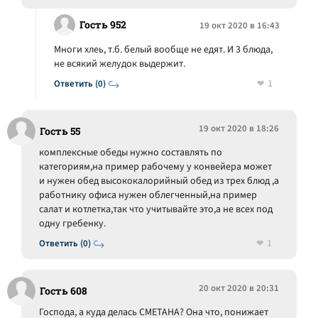
Гость 952
19 окт 2020 в 16:43
Многи хлеь, т.б. белый вообще не едят. И 3 блюда,
не всякий желудок выдержит.
1
Ответить (0)
19 окт 2020 в 18:26
Гость 55
комплексные обеды нужно составлять по
категориям,на пример рабочему у конвейера может
и нужен обед высококалорийный обед из трех блюд ,а
работнику офиса нужен облегченный,на пример
салат и котлетка,так что учитывайте это,а не всех под
одну гребенку.
1
Ответить (0)
20 окт 2020 в 20:31
Гость 608
Господа, а куда делась СМЕТАНА? Она что, понижает