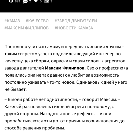
893
2
0
3
#КАМАЗ
#КАЧЕСТВО
#ЗАВОД ДВИГАТЕЛЕЙ
#МАКСИМ ФИЛЛИПОВ
#НОВОСТИ КАМАЗА
Постоянно учиться самому и передавать знания другим –
таким секретом успеха поделился ведущий инженер по
качеству цеха сборки, окраски и сдачи силовых агрегатов
завода двигателей
Максим Филиппов.
Свою профессию (а
появилась она не так давно) он любит за возможность
постоянно узнавать что-то новое. Одинаковых дней у него
не бывает.
– В моей работе нет однотипности, – говорит Максим. –
Каждый раз познаешь силовой агрегат по-новому, с
другой стороны. Находятся новые дефекты – и они
прорабатываются от и до, от причины возникновения до
способа решения проблемы.