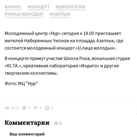
#АНОНС
#КОНЦЕРТ
#ШКОЛА РОКА
#УЛИЦА МОЛОДЫХ
#АЗАТЛЫК
Молодежный центр «Нур» сегодня к 18.00 приглашает
жителей Набережных Челнов на площадь Азатлык, где
состоится молодежный концерт «U.лица молодых».
В концерте примут участие Школа Рока, вокальная студия
«Ю.ТА.», креативная лаборатория «Индиго» и другие
творческие коллективы.
Фото: МЦ "Нур"
1223
3
0
0
Комментарии
3