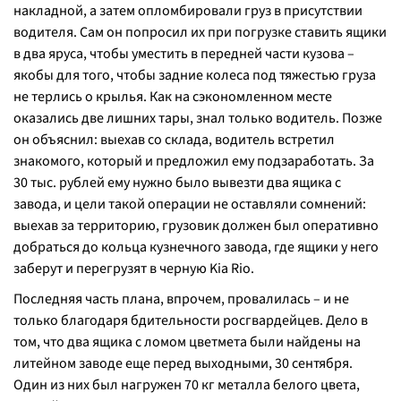
накладной, а затем опломбировали груз в присутствии
водителя. Сам он попросил их при погрузке ставить ящики
в два яруса, чтобы уместить в передней части кузова –
якобы для того, чтобы задние колеса под тяжестью груза
не терлись о крылья. Как на сэкономленном месте
оказались две лишних тары, знал только водитель. Позже
он объяснил: выехав со склада, водитель встретил
знакомого, который и предложил ему подзаработать. За
30 тыс. рублей ему нужно было вывезти два ящика с
завода, и цели такой операции не оставляли сомнений:
выехав за территорию, грузовик должен был оперативно
добраться до кольца кузнечного завода, где ящики у него
заберут и перегрузят в черную Kia Rio.
Последняя часть плана, впрочем, провалилась – и не
только благодаря бдительности росгвардейцев. Дело в
том, что два ящика с ломом цветмета были найдены на
литейном заводе еще перед выходными, 30 сентября.
Один из них был нагружен 70 кг металла белого цвета,