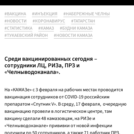
#ВАКЦИНА
#ИНЪЕКЦИЯ
#НАБЕРЕЖНЫЕ ЧЕЛНЫ
#НОВОСТИ
#КОРОНАВИРУС
#ТАТАРСТАН
#СТАТИСТИКА
#КАМАЗ
#БУДНИ КАМАЗА
#ТУКАЕВСКИЙ РАЙОН
#НОВОСТИ КАМАЗА
Среди вакцинированных сегодня –
сотрудники ЛЦ, РИЗа, ПРЗ и
«Челныводоканала».
На «КАМАЗе» с 3 февраля на рабочих местах проводится
вакцинация сотрудников от COVID-19 российским
препаратом «Спутник V». В среду, 17 февраля, очередную
вакцинацию провели в логистическом центре, там
вакцину сделали 48 камазовцам, на РИЗе и
«Челныводоканале» прививки от новой инфекции
получили по 50 сотрудников, а также 71 работник ПРЗ.