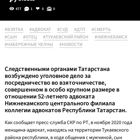
477
1
0
0
#ВЗЯТКА
#АДВОКАТ
#СУД
#ДТП
#СМЕРТЬ
#СЫН
#ОТЕЦ
#ТУКАЕВСКИЙ РАЙОН
#НИЖНЕКАМСК
#НАБЕРЕЖНЫЕ ЧЕЛНЫ
#НОВОСТИ
Следственными органами Татарстана
возбуждено уголовное дело за
посредничество во взяточничестве,
совершенном в особо крупном размере в
отношении 52-летнего адвоката
Нижнекамского центрального филиала
коллегии адвокатов Республики Татарстан.
Как сообщает пресс-служба СКР по РТ, в ноябре 2020 года
женщина-адвокат, находясь на территории Тукаевского
района республики, в ходе общения с мужчиной, сын