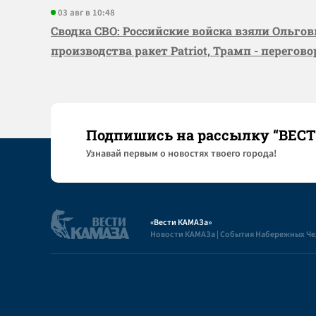
03 авг в 10:48
Сводка СВО: Российские войска взяли Ольго
производства ракет Patriot, Трамп - перегов
Подпишись на рассылку “ВЕС
Узнaвай первым о новостях твоего города!
«Вести КАМАЗа»
Новости КАМАЗа | События Набережных Ч
Полезная информация