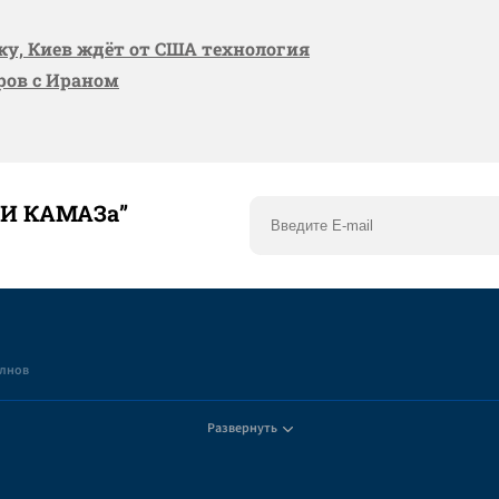
вку, Киев ждёт от США технология
оров с Ираном
ТИ КАМАЗа”
елнов
Развернуть