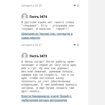
0
сегодня в 16:25
Гость 3474
В русском языке нет такого слова
"тонувшая". Есть - утонувшая или
тонущая. А мальчик - герой!!!
Школьник из Челнов спас тонувшую в
озере девочку
0
сегодня в 16:17
Гость 3473
А Челны когда? После работы прям
начинают и порой до часу ночи шум,
рев и гул. Ну или как вариант
жесткие лежачие, шумовые полосы,
камеры как на скорость, так и на
шум, чтобы постоянно казну
пополнять за счет обеспеченных
владельцев. В чем проблема выехать
загород, а еще лучше создать там
дрэг-полосу.
Власти Нижнекамска усилят борьбу с
любителями ночных мотозаездов