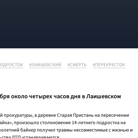
ПОДРОСТОК
#ЛАИШЕВСКИЙ
#СМЕРТЬ
#ПЕРЕКРЕСТОК
бря около четырех часов дня в Лаишевском
й прокуратуры, в деревне Старая Пристань на пересечении
Чайка», произошло столкновение 14-летнего подростка на
алолетний байкер получил травмы несовместимые с жизнью и
ьства ДТП устанавливаются.