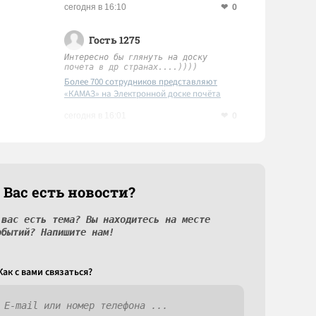
0
сегодня в 16:10
Гость 1275
Интересно бы глянуть на доску
почета в др странах....))))
Более 700 сотрудников представляют
«КАМАЗ» на Электронной доске почёта
Татарстана
0
сегодня в 16:01
 Вас есть новости?
 вас есть тема? Вы находитесь на месте
обытий? Напишите нам!
Как c вами связаться?