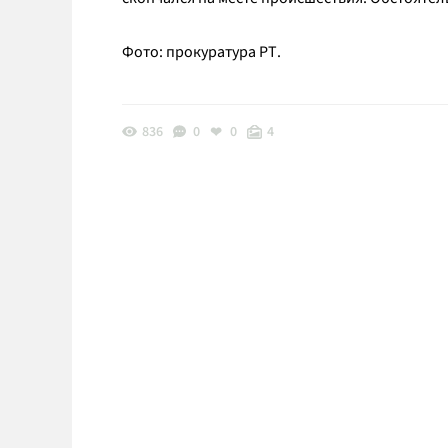
Фото: прокуратура РТ.
836
0
0
4