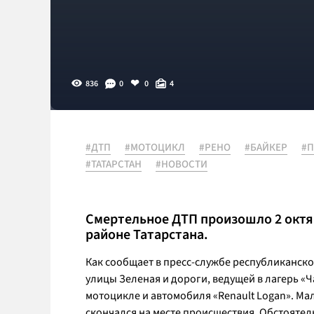
836
0
0
4
#ДТП
#МОТОЦИКЛ
#РЕНО
#БАЙКЕР
#
#ТАТАРСТАН
#НОВОСТИ
Смертельное ДТП произошло 2 октя
районе Татарстана.
Как сообщает в пресс-службе республиканско
улицы Зеленая и дороги, ведущей в лагерь «
мотоцикле и автомобиля «Renault Logan». М
скончался на месте происшествия. Обстоятел