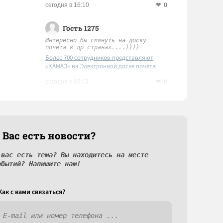
0
сегодня в 16:10
Гость 1275
Интересно бы глянуть на доску
почета в др странах....))))
Более 700 сотрудников представляют
«КАМАЗ» на Электронной доске почёта
Татарстана
0
сегодня в 16:01
 Вас есть новости?
 вас есть тема? Вы находитесь на месте
обытий? Напишите нам!
Как c вами связаться?