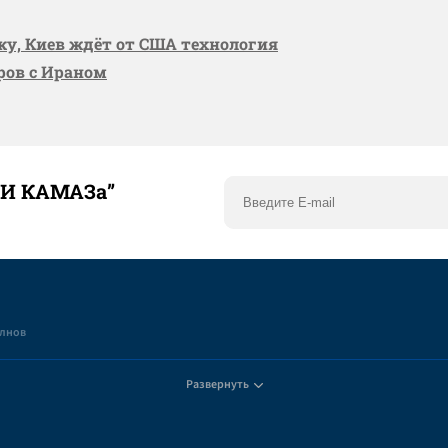
вку, Киев ждёт от США технология
оров с Ираном
ТИ КАМАЗа”
елнов
Развернуть