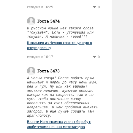
0
сегодня в 16:25
Гость 3474
В русском языке нет такого слова
"тонувшая". Есть - утонувшая или
тонущая. А мальчик - герой!!!
Школьник из Челнов спас тонувшую в
озере девочку
0
сегодня в 16:17
Гость 3473
А Челны когда? После работы прям
начинают и порой до часу ночи шум,
рев и гул. Ну или как вариант
жесткие лежачие, шумовые полосы,
камеры как на скорость, так и на
шум, чтобы постоянно казну
пополнять за счет обеспеченных
владельцев. В чем проблема выехать
загород, а еще лучше создать там
дрэг-полосу.
Власти Нижнекамска усилят борьбу с
любителями ночных мотозаездов