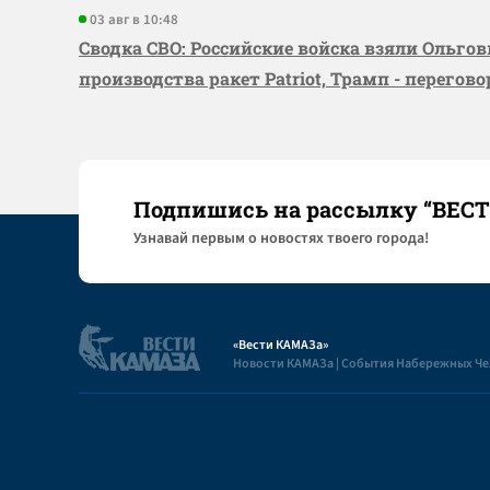
03 авг в 10:48
Сводка СВО: Российские войска взяли Ольго
производства ракет Patriot, Трамп - перегов
Подпишись на рассылку “ВЕС
Узнaвай первым о новостях твоего города!
«Вести КАМАЗа»
Новости КАМАЗа | События Набережных Ч
Полезная информация