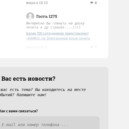
0
вчера в 16:10
Гость 1275
Интересно бы глянуть на доску
почета в др странах....))))
Более 700 сотрудников представляют
«КАМАЗ» на Электронной доске почёта
Татарстана
0
вчера в 16:01
 Вас есть новости?
 вас есть тема? Вы находитесь на месте
обытий? Напишите нам!
Как c вами связаться?