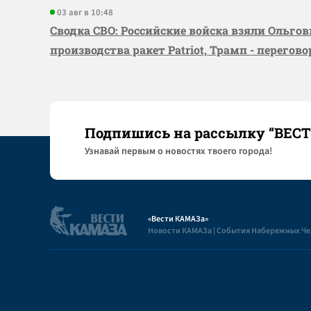
03 авг в 10:48
Сводка СВО: Российские войска взяли Ольго
производства ракет Patriot, Трамп - перегов
Подпишись на рассылку “ВЕС
Узнaвай первым о новостях твоего города!
«Вести КАМАЗа»
Новости КАМАЗа | События Набережных Ч
Полезная информация