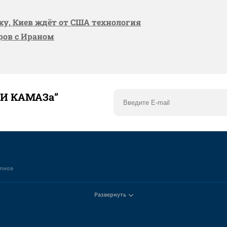
вку, Киев ждёт от США технология
оров с Ираном
ТИ КАМАЗа”
елнов
Развернуть