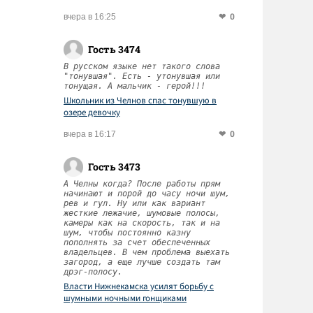
0
вчера в 16:25
Гость 3474
В русском языке нет такого слова
"тонувшая". Есть - утонувшая или
тонущая. А мальчик - герой!!!
Школьник из Челнов спас тонувшую в
озере девочку
0
вчера в 16:17
Гость 3473
А Челны когда? После работы прям
начинают и порой до часу ночи шум,
рев и гул. Ну или как вариант
жесткие лежачие, шумовые полосы,
камеры как на скорость, так и на
шум, чтобы постоянно казну
пополнять за счет обеспеченных
владельцев. В чем проблема выехать
загород, а еще лучше создать там
дрэг-полосу.
Власти Нижнекамска усилят борьбу с
шумными ночными гонщиками