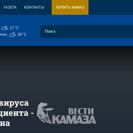
ГАЗЕТА
КОНТАКТЫ
КУПИТЬ КАМАЗ
17 °C
елны
18 °C
авируса
циента -
на