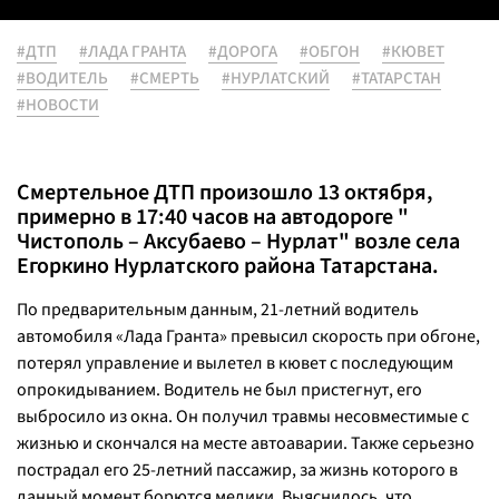
#ДТП
#ЛАДА ГРАНТА
#ДОРОГА
#ОБГОН
#КЮВЕТ
#ВОДИТЕЛЬ
#СМЕРТЬ
#НУРЛАТСКИЙ
#ТАТАРСТАН
#НОВОСТИ
Смертельное ДТП произошло 13 октября,
примерно в 17:40 часов на автодороге "
Чистополь – Аксубаево – Нурлат" возле села
Егоркино Нурлатского района Татарстана.
По предварительным данным, 21-летний водитель
автомобиля «Лада Гранта» превысил скорость при обгоне,
потерял управление и вылетел в кювет с последующим
опрокидыванием. Водитель не был пристегнут, его
выбросило из окна. Он получил травмы несовместимые с
жизнью и скончался на месте автоаварии. Также серьезно
пострадал его 25-летний пассажир, за жизнь которого в
данный момент борются медики. Выяснилось, что