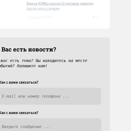
Врачи КДМЦ спасли 12-летнюю девочку
после укуса гадюки
1
сегодня в 15:05
 Вас есть новости?
 вас есть тема? Вы находитесь на месте
обытий? Напишите нам!
Как c вами связаться?
Как c вами связаться?