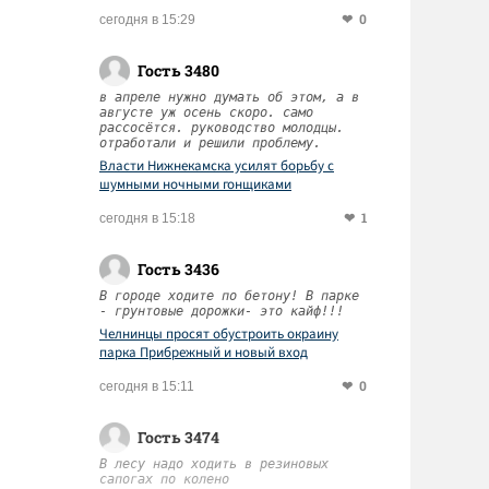
0
сегодня в 15:29
Гость 3480
в апреле нужно думать об этом, а в
августе уж осень скоро. само
рассосётся. руководство молодцы.
отработали и решили проблему.
Власти Нижнекамска усилят борьбу с
шумными ночными гонщиками
1
сегодня в 15:18
Гость 3436
В городе ходите по бетону! В парке
- грунтовые дорожки- это кайф!!!
Челнинцы просят обустроить окраину
парка Прибрежный и новый вход
0
сегодня в 15:11
Гость 3474
В лесу надо ходить в резиновых
сапогах по колено