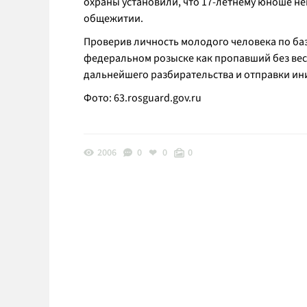
охраны установили, что 17-летнему юноше не
общежитии.
Проверив личность молодого человека по баз
федеральном розыске как пропавший без ве
дальнейшего разбирательства и отправки ин
Фото: 63.rosguard.gov.ru
2006
0
0
0