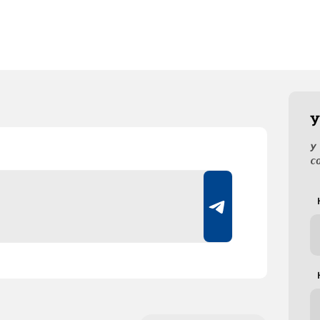
У
У
с