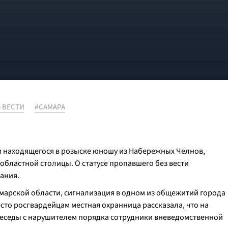
 ВЕСТИ
#САМАРА
 находящегося в розыске юношу из Набережных Челнов,
бластной столицы. О статусе пропавшего без вести
ания.
амарской области, сигнализация в одном из общежитий города
то росгвардейцам местная охранница рассказала, что на
беседы с нарушителем порядка сотрудники вневедомственной