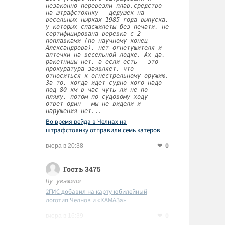
незаконно перевезли плав.средство
на штрафстоянку - дедушек на
весельных нырках 1985 года выпуска,
у которых спасжилеты без печати, не
сертифицирована веревка с 2
поплавками (по научному конец
Александрова), нет огнетушителя и
аптечки на весельной лодке. Ах да,
ракетницы нет, а если есть - это
прокуратура заявляет, что
относиться к огнестрельному оружию.
За то, когда идет судно кого надо
под 80 км в час чуть ли не по
пляжу, потом по судовому ходу -
ответ один - мы не видели и
нарушения нет...
Во время рейда в Челнах на
штрафстоянку отправили семь катеров
0
вчера в 20:38
Гость 3475
Ну уважили
2ГИС добавил на карту юбилейный
логотип Челнов и «КАМАЗа»
0
вчера в 16:39