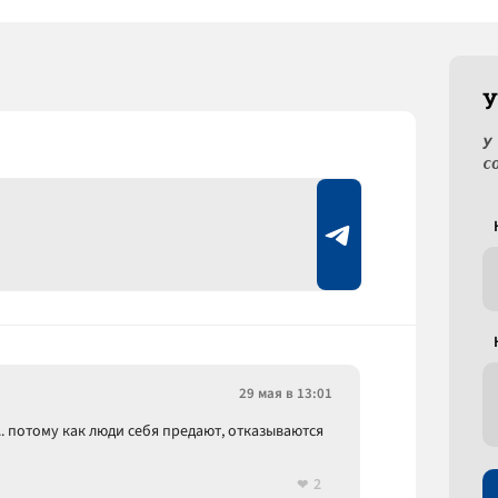
У
У
с
29 мая в 13:01
.. потому как люди себя предают, отказываются
2