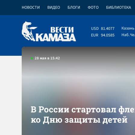
НОВОСТИ
ВИДЕО
БЛОГИ
ФОТО
БИБЛИОТЕКА
Казань
USD
81.4077
Наб.Ч
EUR
94.0585
28 мая в 15:42
В России стартовал фл
ко Дню защиты детей