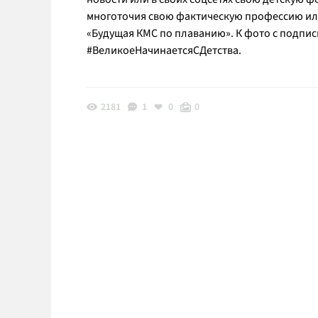
многоточия свою фактическую профессию или
«Будущая КМС по плаванию». К фото с подпи
#ВеликоеНачинаетсяСДетства.
2181
1
0
0