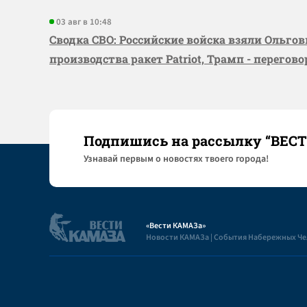
03 авг в 10:48
Сводка СВО: Российские войска взяли Ольго
производства ракет Patriot, Трамп - перегов
Подпишись на рассылку “ВЕС
Узнaвай первым о новостях твоего города!
«Вести КАМАЗа»
Новости КАМАЗа | События Набережных Ч