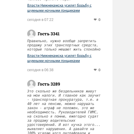
Власти Нижнекамска усилят борьбу с
шумными ночными гонщиками
0
сегодня в 07:22
Гость 3341
Правильно, нужно вообще запретить
продажу этих транспортных средств,
которые только мешают жить спокойно
Власти Нижнекамска усилят борьбу с
шумными ночными гонщиками
0
сегодня в 06:38
Гость 3289
Это сколько же бездельников живут
на мои налоги. И главное как звучит
- транспортная прокуратура, т.е. в
40 лет на пенсию, можно нарушать
закон - штраф не положен, это же
необходимость. Руководителей ГИМС,
на сколько я помню, ежегодно судят
за продажу водительских
удостоверений. И вот кучка этого...
выявляет нарушения. А давайте на
100% угадаю кого оштрафовали и