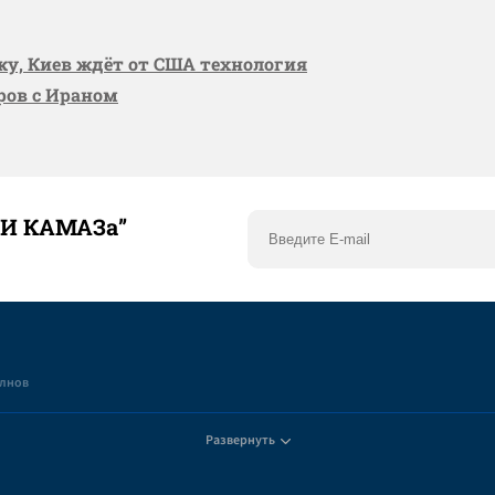
вку, Киев ждёт от США технология
оров с Ираном
ТИ КАМАЗа”
елнов
Развернуть