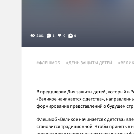
2181
1
0
0
#ФЛЕШМОБ
#ДЕНЬ ЗАЩИТЫ ДЕТЕЙ
#ВЕЛИК
В преддверии Дня защиты детей, который в Р
«Великое начинается с детства», направлен
формирование представлений о будущем стра
Флешмоб «Великое начинается с детства» впер
становится традиционной. Чтобы принять в н
новости или в своих соцсетях свою детскую 