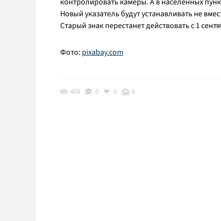
контролировать камеры. А в населенных пунк
Новый указатель будут устанавливать не вме
Старый знак перестанет действовать с 1 сент
Фото:
pixabay.com
408
0
0
0