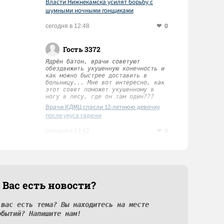
Власти Нижнекамска усилят борьбу с
шумными ночными гонщиками
0
сегодня в 12:48
Гость 3372
Ядрён батон, врачи советуют
обездвижить укушенную конечность и
как можно быстрее доставить в
больницу... Мне вот интересно, как
этот совет поможет укушенному в
ногу в лесу, где он там один???
Врачи КДМЦ спасли 12-летнюю девочку
после укуса гадюки
0
сегодня в 12:42
 Вас есть новости?
 вас есть тема? Вы находитесь на месте
обытий? Напишите нам!