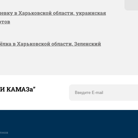
шевку в Харьковской области, украинская
ртов
сёлка в Харьковской области, Зеленский
ТИ КАМАЗа”
елнов