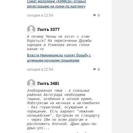
Совет молодежи «КАМАЗа» открыл
регистрацию на гонки по картингу
0
сегодня в 12:54
Гость 3377
А почему Челны не хотят с этим
бороться? На пересечении Дружбы
народов и Усманова вечно гонки
какие-то
Власти Нижнекамска усилят борьбу с
шумными ночными гонщиками
0
сегодня в 12:54
Гость 3481
Злободневная тема - в спальных
районах Автограда необходима
тишина, особенно в ночное время.
Лоботрясам на мотиках и автомобилях
- без глушителей, осуждение и
порицание. Есть вариант "лежачие
полицейские", бугорком по стандарту
- через 10м по всем дорогам и
расположить ёлочкой. Дрын-дрын-пш-
дрын-упс...