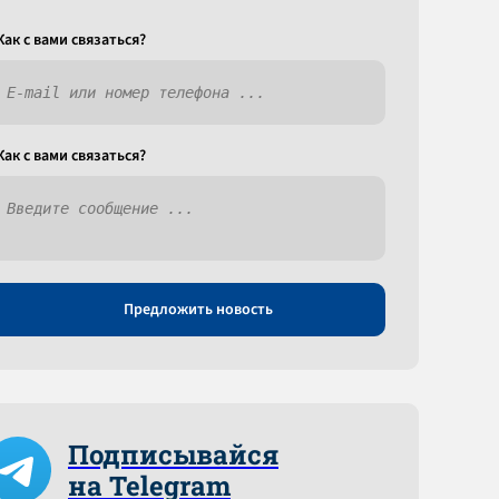
Как c вами связаться?
Как c вами связаться?
Предложить новость
Подписывайся
на Telegram