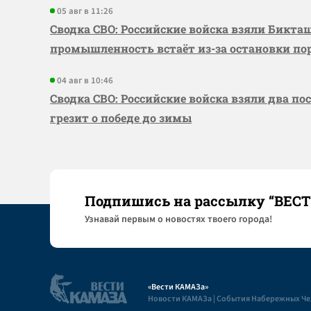
05 авг в 11:26
Сводка СВО: Российские войска взяли Бикта
промышленность встаёт из-за остановки по
04 авг в 10:46
Сводка СВО: Российские войска взяли два по
грезит о победе до зимы
Подпишись на рассылку “ВЕС
Узнaвай первым о новостях твоего города!
«Вести КАМАЗа»
Новости КАМАЗа | События Набережных Ч