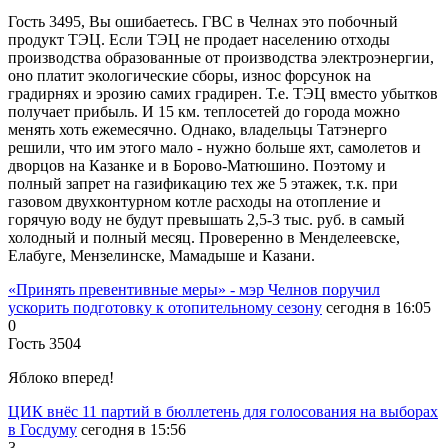
Гость 3495, Вы ошибаетесь. ГВС в Челнах это побочный
продукт ТЭЦ. Если ТЭЦ не продает населению отходы
производства образованные от производства электроэнергии,
оно платит экологические сборы, износ форсунок на
градирнях и эрозию самих градирен. Т.е. ТЭЦ вместо убытков
получает прибыль. И 15 км. теплосетей до города можно
менять хоть ежемесячно. Однако, владельцы Татэнерго
решили, что им этого мало - нужно больше яхт, самолетов и
дворцов на Казанке и в Борово-Матюшино. Поэтому и
полный запрет на газификацию тех же 5 этажек, т.к. при
газовом двухконтурном котле расходы на отопление и
горячую воду не будут превышать 2,5-3 тыс. руб. в самый
холодный и полный месяц. Проверенно в Менделеевске,
Елабуге, Мензелинске, Мамадыше и Казани.
«Принять превентивные меры» - мэр Челнов поручил
ускорить подготовку к отопительному сезону
сегодня в 16:05
0
Гость 3504
Яблоко вперед!
ЦИК внёс 11 партий в бюллетень для голосования на выборах
в Госдуму
сегодня в 15:56
3