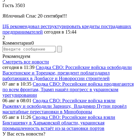
Гость 3503
Яблочный Спас 20 сентября!!!
ЦБ рекомендовал реструктурировать кредиты пострадавших
предпринимателей
сегодня в 15:44
2
Комментарии
0
Рекомендуем
Смотреть все новости
сегодня в 11:39
Сводка СВО: Российские войска освободили
Васютинское и Торецкое, президент поблагодарил
работающих в Донбассе и Новороссии строителей
07 авг в 10:35
Сводка СВО: Российские войска продвигаются
по всем фронтам, Трамп нашёл прогресс в украинском
урегулировании
06 авг в 08:01
Сводка СВО: Российские войска взяли
Рыжевку и освободили Зарницу, Владимир Путин провёл
масштабные перестановки в Минобороны
05 авг в 11:26
Сводка СВО: Российские войска взяли
Бикташевку в Харьковской области, украинская
промышленность встаёт из-за остановки портов
У Вас есть новости?