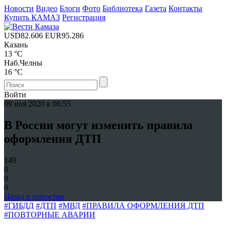
Новости
Видео
Блоги
Фото
Библиотека
Газета
Контакты
Купить КАМАЗ
Регистрация
USD
82.606
EUR
95.286
Казань
13 °C
Наб.Челны
16 °C
Войти
09 ноя 2020 в 06:55
В России могут изменить правила
оформления ДТП
149
0
0
0
Назад к новостям
#ГИБДД
#ДТП
#МВД
#ПРАВИЛА ОФОРМЛЕНИЯ ДТП
#ПОВТОРНЫЕ АВАРИИ