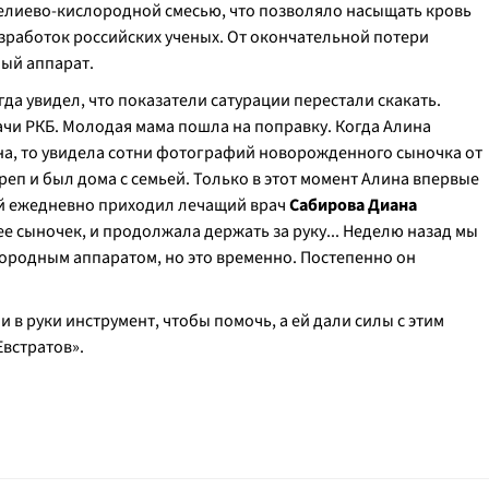
 гелиево-кислородной смесью, что позволяло насыщать кровь
зработок российских ученых. От окончательной потери
ый аппарат.
да увидел, что показатели сатурации перестали скакать.
ачи РКБ. Молодая мама пошла на поправку. Когда Алина
на, то увидела сотни фотографий новорожденного сыночка от
еп и был дома с семьей. Только в этот момент Алина впервые
ней ежедневно приходил лечащий врач
Сабирова Диана
я ее сыночек, и продолжала держать за руку... Неделю назад мы
лородным аппаратом, но это временно. Постепенно он
ли в руки инструмент, чтобы помочь, а ей дали силы с этим
Евстратов».