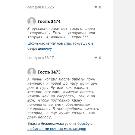
0
сегодня в 16:25
Гость 3474
В русском языке нет такого слова
"тонувшая". Есть - утонувшая или
тонущая. А мальчик - герой!!!
Школьник из Челнов спас тонувшую в
озере девочку
0
сегодня в 16:17
Гость 3473
А Челны когда? После работы прям
начинают и порой до часу ночи шум,
рев и гул. Ну или как вариант
жесткие лежачие, шумовые полосы,
камеры как на скорость, так и на
шум, чтобы постоянно казну
пополнять за счет обеспеченных
владельцев. В чем проблема выехать
загород, а еще лучше создать там
дрэг-полосу.
Власти Нижнекамска усилят борьбу с
любителями ночных мотозаездов