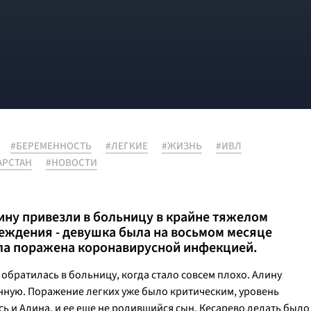
#БЕРЕМЕННОСТЬ
#ЛЕГКИЕ
#ЖИЗНЬ
#ИВЛ
АРСТАН
#НОВОСТИ
ину привезли в больницу в крайне тяжелом
реждения - девушка была на восьмом месяце
ла поражена коронавирусной инфекцией.
 обратилась в больницу, когда стало совсем плохо. Алину
онную. Поражение легких уже было критическим, уровень
сь и Алина, и ее еще не родившийся сын. Кесарево делать было