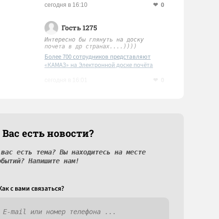
0
сегодня в 16:10
Гость 1275
Интересно бы глянуть на доску
почета в др странах....))))
Более 700 сотрудников представляют
«КАМАЗ» на Электронной доске почёта
Татарстана
0
сегодня в 16:01
 Вас есть новости?
 вас есть тема? Вы находитесь на месте
обытий? Напишите нам!
Как c вами связаться?