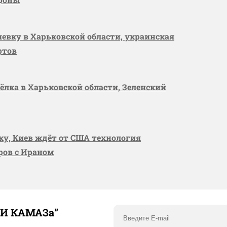
шевку в Харьковской области, украинская
ртов
сёлка в Харьковской области, Зеленский
вку, Киев ждёт от США технология
оров с Ираном
ТИ КАМАЗа”