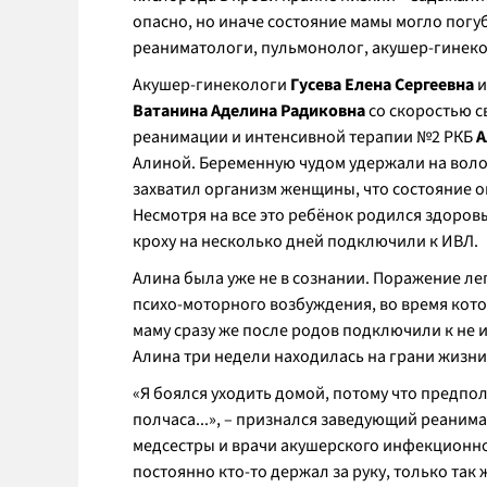
опасно, но иначе состояние мамы могло погуб
реаниматологи, пульмонолог, акушер-гинеко
Акушер-гинекологи
Гусева Елена Сергеевна
и
Ватанина Аделина Радиковна
со скоростью с
реанимации и интенсивной терапии №2 РКБ
А
Алиной. Беременную чудом удержали на воло
захватил организм женщины, что состояние о
Несмотря на все это ребёнок родился здоро
кроху на несколько дней подключили к ИВЛ.
Алина была уже не в сознании. Поражение ле
психо-моторного возбуждения, во время кот
маму сразу же после родов подключили к не и
Алина три недели находилась на грани жизни
«Я боялся уходить домой, потому что предпо
полчаса...»
, – признался заведующий реанима
медсестры и врачи акушерского инфекционно
постоянно кто-то держал за руку, только так