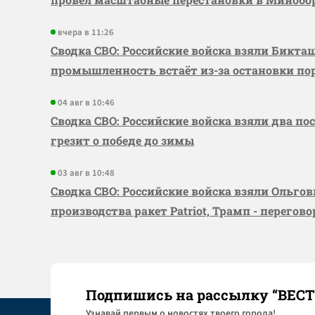
вчера в 11:26
Сводка СВО: Российские войска взяли Бикта
промышленность встаёт из-за остановки по
04 авг в 10:46
Сводка СВО: Российские войска взяли два по
грезит о победе до зимы
03 авг в 10:48
Сводка СВО: Российские войска взяли Ольго
производства ракет Patriot, Трамп - перегов
Подпишись на рассылку “ВЕС
Узнaвай первым о новостях твоего города!