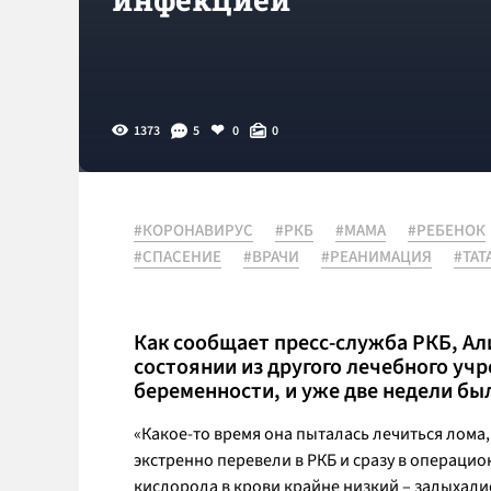
1373
5
0
0
#КОРОНАВИРУС
#РКБ
#МАМА
#РЕБЕНОК
#СПАСЕНИЕ
#ВРАЧИ
#РЕАНИМАЦИЯ
#ТАТ
Как сообщает пресс-служба РКБ, Ал
состоянии из другого лечебного уч
беременности, и уже две недели бы
«Какое-то время она пыталась лечиться лома,
экстренно перевели в РКБ и сразу в операци
кислорода в крови крайне низкий – задыхали