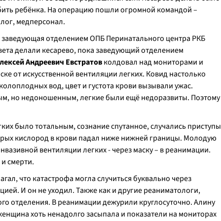
ить ребёнка. На операцию пошли огромной командой –
лог, медперсонал.
 заведующая отделением ОПБ Перинатального центра РКБ
вета делали кесарево, пока заведующий отделением
лексей Андреевич Евстратов
колдовал над мониторами и
ске от искусственной вентиляции легких. Ковид настолько
колоплодных вод, цвет и густота крови вызывали ужас.
вым, но недоношенным, легкие были ещё недоразвиты. Поэтому
гких было тотальным, сознание спутанное, случались приступы
орых кислород в крови падал ниже нижней границы. Молодую
нвазивной вентиляции легких - через маску – в реанимации.
 и смерти.
лагал, что катастрофа могла случиться буквально через
цией. И он не уходил. Также как и другие реаниматологи,
го отделения. В реанимации дежурили круглосуточно. Алину
 женщина хоть ненадолго засыпала и показатели на мониторах