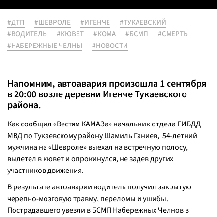
#ДТП
#ШЕВРОЛЕ
#ИГЕНЧЕ
#ТУКАЕВСКИЙ
#ВОДИТЕЛЬ
#КЮВЕТ
#КОМА
#БСМП
#СМЕРТЬ
#НАБЕРЕЖНЫЕ ЧЕЛНЫ
#НОВОСТИ
Напомним, автоавария произошла 1 сентября
в 20:00 возле деревни Игенче Тукаевского
района.
Как сообщил «Вестям КАМАЗа» начальник отдела ГИБДД
МВД по Тукаевскому району Шамиль Ганиев, 54-летний
мужчина на «Шевроле» выехал на встречную полосу,
вылетел в кювет и опрокинулся, не задев других
участников движения.
В результате автоаварии водитель получил закрытую
черепно-мозговую травму, переломы и ушибы.
Пострадавшего увезли в БСМП Набережных Челнов в