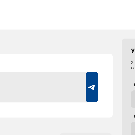
У
У
с