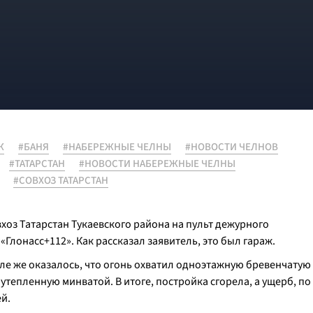
Ж
#БАНЯ
#НАБЕРЕЖНЫЕ ЧЕЛНЫ
#НОВОСТИ ЧЕЛНОВ
#ТАТАРСТАН
#НОВОСТИ НАБЕРЕЖНЫЕ ЧЕЛНЫ
#СОВХОЗ ТАТАРСТАН
хоз Татарстан Тукаевского района на пульт дежурного
 «Глонасс+112». Как рассказал заявитель, это был гараж.
ле же оказалось, что огонь охватил одноэтажную бревенчатую
тепленную минватой. В итоге, постройка сгорела, а ущерб, по
ей.