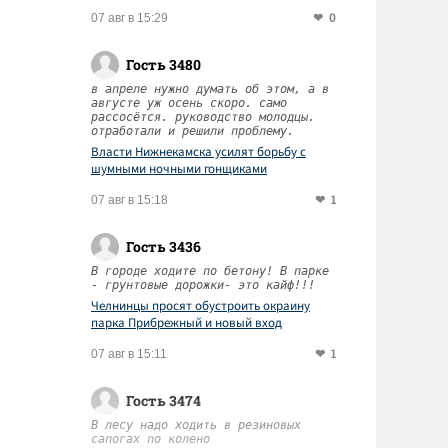
0
07 авг в 15:29
Гость 3480
в апреле нужно думать об этом, а в
августе уж осень скоро. само
рассосётся. руководство молодцы.
отработали и решили проблему.
Власти Нижнекамска усилят борьбу с
шумными ночными гонщиками
1
07 авг в 15:18
Гость 3436
В городе ходите по бетону! В парке
- грунтовые дорожки- это кайф!!!
Челнинцы просят обустроить окраину
парка Прибрежный и новый вход
1
07 авг в 15:11
Гость 3474
В лесу надо ходить в резиновых
сапогах по колено