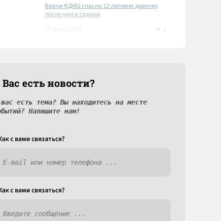
Врачи КДМЦ спасли 12-летнюю девочку
после укуса гадюки
1
07 авг в 15:05
 Вас есть новости?
 вас есть тема? Вы находитесь на месте
обытий? Напишите нам!
Как c вами связаться?
Как c вами связаться?