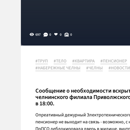
697
0
0
0
#ТРУП
#ТЕЛО
#КВАРТИРА
#ПЕНСИОНЕР
#НАБЕРЕЖНЫЕ ЧЕЛНЫ
#ЧЕЛНЫ
#НОВОСТИ
Сообщение о необходимости вскрыть
челнинского филиала Приволжского
в 18:00.
Опреативный дежурный Электротехнического
пенсионер не выходит на связь - возможно, с
ПрПСО деблокировала дверь в жилище, внутр