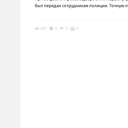
был передан сотрудникам полиции. Точную пр
697
0
0
0