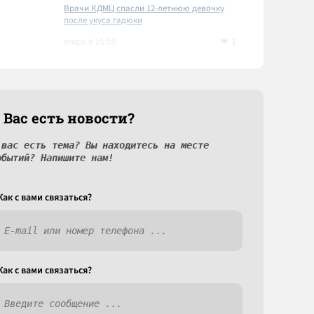
Врачи КДМЦ спасли 12-летнюю девочку
после укуса гадюки
1
вчера в 15:05
 Вас есть новости?
 вас есть тема? Вы находитесь на месте
обытий? Напишите нам!
Как c вами связаться?
Как c вами связаться?