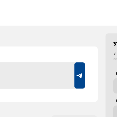
У
У
с