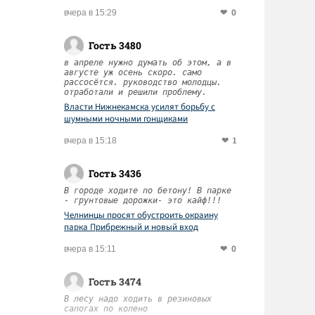
0
вчера в 15:29
Гость 3480
в апреле нужно думать об этом, а в
августе уж осень скоро. само
рассосётся. руководство молодцы.
отработали и решили проблему.
Власти Нижнекамска усилят борьбу с
шумными ночными гонщиками
1
вчера в 15:18
Гость 3436
В городе ходите по бетону! В парке
- грунтовые дорожки- это кайф!!!
Челнинцы просят обустроить окраину
парка Прибрежный и новый вход
0
вчера в 15:11
Гость 3474
В лесу надо ходить в резиновых
сапогах по колено