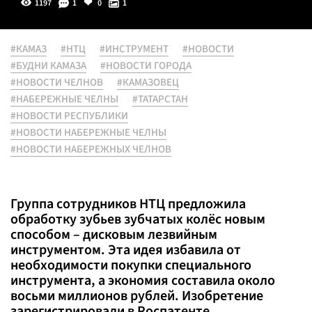
1197
1
0
1
#КАМАЗ
#НТЦ
#ИНСТРУМЕНТ
#НОВОСТИ
#БУДНИ КАМАЗА
#НОВОСТИ ГОРОДА
#НОВОСТИ ЧЕЛНОВ
#КАМАЗОВЕЦ
#НАБЕРЕЖНЫЕ ЧЕЛНЫ
#ТАТАРСТАН
#НОВОСТИ РЕСПУБЛИКИ
#НОВОСТИ НАБЕРЕЖНЫЕ ЧЕЛНЫ
#НОВОСТИ НАБЕРЕЖНЫХ ЧЕЛНОВ
Группа сотрудников НТЦ предложила
обработку зубьев зубчатых колёс новым
способом – дисковым лезвийным
инструментом. Эта идея избавила от
необходимости покупки специального
инструмента, а экономия составила около
восьми миллионов рублей. Изобретение
зарегистрировали в Роспатенте.