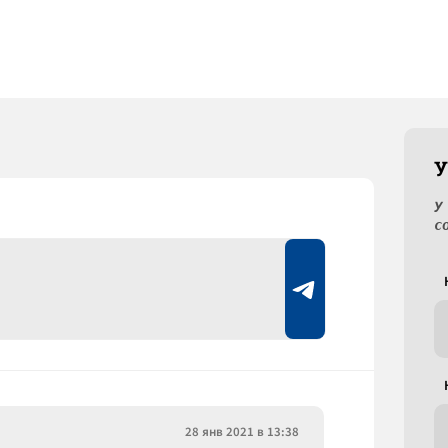
У
У
с
28 янв 2021 в 13:38