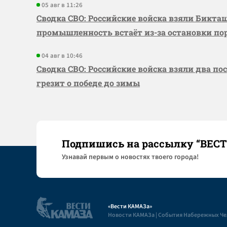
05 авг в 11:26
Сводка СВО: Российские войска взяли Бикта
промышленность встаёт из-за остановки по
04 авг в 10:46
Сводка СВО: Российские войска взяли два по
грезит о победе до зимы
Подпишись на рассылку “ВЕС
Узнaвай первым о новостях твоего города!
«Вести КАМАЗа»
Новости КАМАЗа | События Набережных Ч