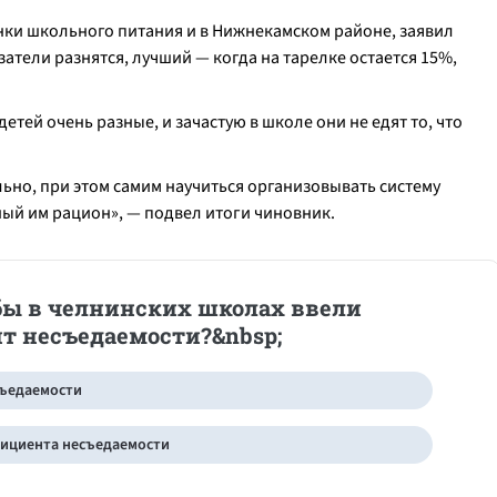
нки школьного питания и в Нижнекамском районе, заявил
затели разнятся, лучший — когда на тарелке остается 15%,
етей очень разные, и зачастую в школе они не едят то, что
льно, при этом самим научиться организовывать систему
ный им рацион
», — подвел итоги чиновник.
бы в челнинских школах ввели
т несъедаемости?&nbsp;
съедаемости
фициента несъедаемости