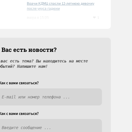
Врачи КДМЦ спасли 12-летнюю девочку
после укуса гадюки
1
вчера в 15:05
 Вас есть новости?
 вас есть тема? Вы находитесь на месте
обытий? Напишите нам!
Как c вами связаться?
Как c вами связаться?