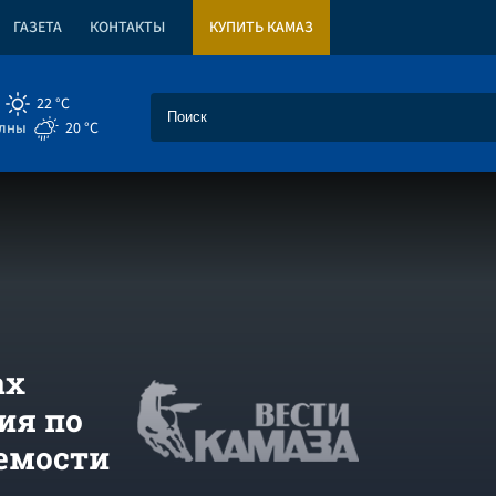
ГАЗЕТА
КОНТАКТЫ
КУПИТЬ КАМАЗ
22 °C
елны
20 °C
ах
ия по
емости