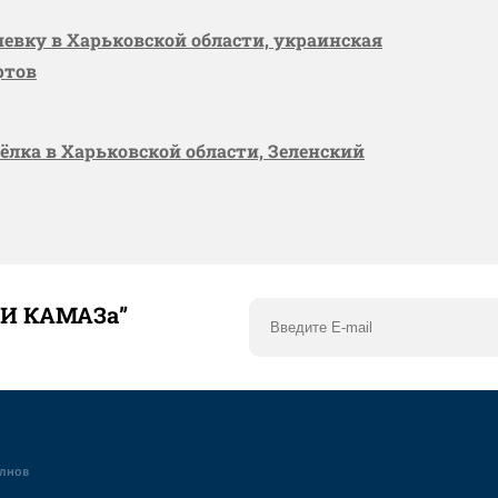
шевку в Харьковской области, украинская
ртов
сёлка в Харьковской области, Зеленский
ТИ КАМАЗа”
елнов