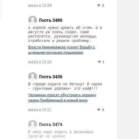
0
вчера в 15:29
Гость 3480
в апреле нужно думать об этом, а в
августе уж осень скоро. само
рассосётся. руководство молодцы.
отработали и решили проблему.
Власти Нижнекамска усилят борьбу с
шумными ночными гонщиками
1
вчера в 15:18
Гость 3436
В городе ходите по бетону! В парке
- грунтовые дорожки- это кайф!!!
Челнинцы просят обустроить окраину
парка Прибрежный и новый вход
0
вчера в 15:11
Гость 3474
В лесу надо ходить в резиновых
сапогах по колено