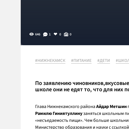
646
1
0
0
#НИЖНЕКАМСК
#ПИТАНИЕ
#ДЕТИ
#ШКО
По заявлению чиновников,вкусовые 
школе они не едят то, что для них 
Глава Нижнекамского района
Айдар Метшин
Рамилю Гиниятуллину
заняться школьным пит
«несъедаемость пищи». Чем больше школьник
Министерство образования и науки с ссылкой 