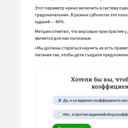
Этот параметр нужно включить в систему оце
градоначальник. В разных субъектах эти пока
худший — 80%.
Метшин отметил, что вкусовые пристрастия у д
является для них полезным.
«
Мы должны стараться научить их есть прави
питания так, чтобы дети съедали предложен
Хотели бы вы, что
коэффициен
Да, я за ведение коэффициента не
Нет, я против ведения&nbsp;коэф