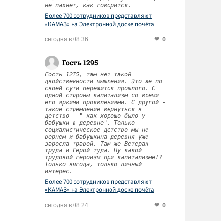
не пахнет, как говорится.
Более 700 сотрудников представляют
«КАМАЗ» на Электронной доске почёта
Татарстана
0
сегодня в 08:36
Гость 1295
Гость 1275, там нет такой
двойственности мышления. Это же по
своей сути пережиток прошлого. С
одной стороны капитализм со всеми
его яркими проявлениями. С другой -
такое стремление вернуться в
детство - " как хорошо было у
бабушки в деревне". Только
социалистическое детство мы не
вернем и бабушкина деревня уже
заросла травой. Там же Ветеран
труда и Герой туда. Ну какой
трудовой героизм при капитализме!?
Только выгода, только личный
интерес.
Более 700 сотрудников представляют
«КАМАЗ» на Электронной доске почёта
Татарстана
0
сегодня в 08:24