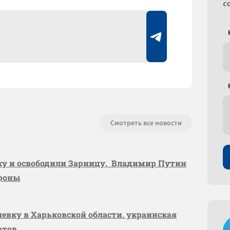
с
Смотреть все новости
вку и освободили Зарницу, Владимир Путин
ороны
шевку в Харьковской области, украинская
ртов