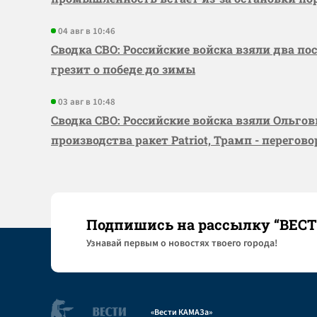
04 авг в 10:46
Сводка СВО: Российские войска взяли два по
грезит о победе до зимы
03 авг в 10:48
Сводка СВО: Российские войска взяли Ольго
производства ракет Patriot, Трамп - перегов
Подпишись на рассылку “ВЕС
Узнaвай первым о новостях твоего города!
«Вести КАМАЗа»