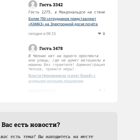
Гость 3342
Гость 1275, в Макдональдсе на стене
Более 700 сотрудников представляют
«КАМАЗ» на Электронной доске почёта
Татарстана
0
сегодня в 08:15
Гость 3478
В Челнах нет ни одного проспекта
или улицы, где не шумят мотоциклы и
машины без глушителя! Администрация
Челнов, примите меры!
Власти Нижнекамска усилят борьбу с
шумными ночными гонщиками
1
сегодня в 07:22
 Вас есть новости?
 вас есть тема? Вы находитесь на месте