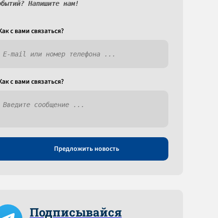
обытий? Напишите нам!
Как c вами связаться?
Как c вами связаться?
Предложить новость
Подписывайся