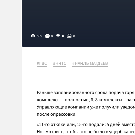
599
0
0
0
#ГВС
#НЧТС
#НАИЛЬ МАГДЕЕВ
Раньше запланированного срока подача горяче
комплексы – полностью, 6, 8 комплексы – части
Управляющие компании уже получили уведом
после опрессовки.
«11-го отключили, 15-го подали: 5 дней вмес
Но смотрите, чтобы это не было в ущерб качес