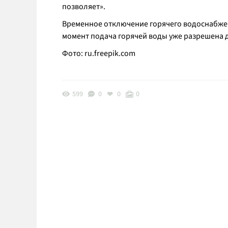
позволяет».
Временное отключение горячего водоснабжени
момент подача горячей воды уже разрешена д
Фото:
ru.freepik.com
599
0
0
0