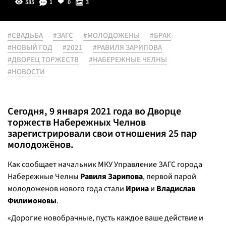
585
1
0
3
#СВАДЬБА
#ЗАГС
#МОЛОДОЖЕНЫ
#БРАК
#НОВЫЙ ГОД
#2021
#РАВИЛЯ ЗАРИПОВА
#ДВОРЕЦ ТОРЖЕСТВ
#НАБЕРЕЖНЫЕ ЧЕЛНЫ
#НОВОСТИ
Сегодня, 9 января 2021 года во Дворце
торжеств Набережных Челнов
зарегистрировали свои отношения 25 пар
молодожёнов.
Как сообщает начальник МКУ Управление ЗАГС города
Набережные Челны
Равиля Зарипова
, первой парой
молодоженов нового года стали
Ирина
и
Владислав
Филимоновы
.
«Дорогие новобрачные, пусть каждое ваше действие и