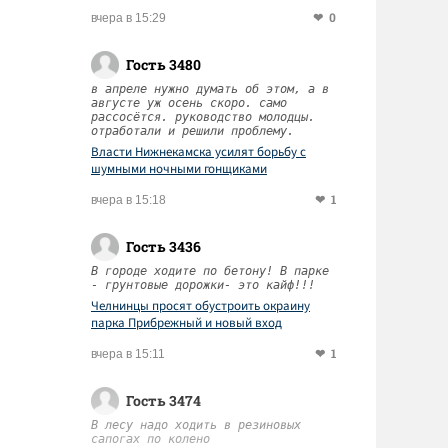
0
вчера в 15:29
Гость 3480
в апреле нужно думать об этом, а в
августе уж осень скоро. само
рассосётся. руководство молодцы.
отработали и решили проблему.
Власти Нижнекамска усилят борьбу с
шумными ночными гонщиками
1
вчера в 15:18
Гость 3436
В городе ходите по бетону! В парке
- грунтовые дорожки- это кайф!!!
Челнинцы просят обустроить окраину
парка Прибрежный и новый вход
1
вчера в 15:11
Гость 3474
В лесу надо ходить в резиновых
сапогах по колено