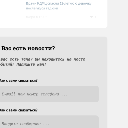
Врачи КДМЦ спасли 12-летнюю девочку
после укуса гадюки
1
вчера в 15:05
 Вас есть новости?
 вас есть тема? Вы находитесь на месте
обытий? Напишите нам!
Как c вами связаться?
Как c вами связаться?