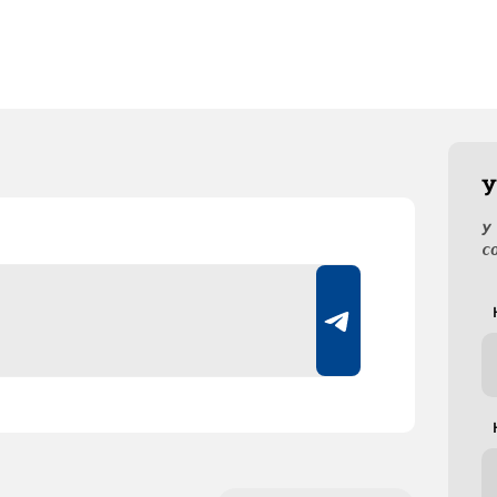
У
У
с