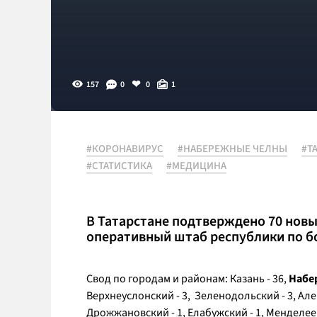
157
0
0
1
#КОРОНАВИРУС
#НАБЕРЕЖНЫЕ ЧЕЛНЫ
#Т
#СТАТИСТИКА
#МЕДИЦИНА
В Татарстане подтверждено 70 новы
оперативный штаб республики по б
Свод по городам и районам: Казань - 36,
Набе
Верхнеуслонский - 3, Зеленодольский - 3, Алекс
Дрожжановский - 1, Елабужский - 1, Менделеев