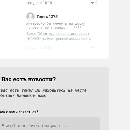
0
сегодня в 16:10
Гость 1275
Интересно бы глянуть на доску
почета в др странах....))))
Более 700 сотрудников представляют
«КАМАЗ» на Электронной доске почёта
Татарстана
0
сегодня в 16:01
 Вас есть новости?
 вас есть тема? Вы находитесь на месте
обытий? Напишите нам!
Как c вами связаться?