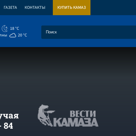
ГАЗЕТА
КОНТАКТЫ
КУПИТЬ КАМАЗ
18 °C
елны
20 °C
учая
 84