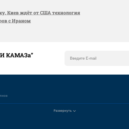
вку, Киев ждёт от США технология
оров с Ираном
ТИ КАМАЗа”
елнов
Развернуть