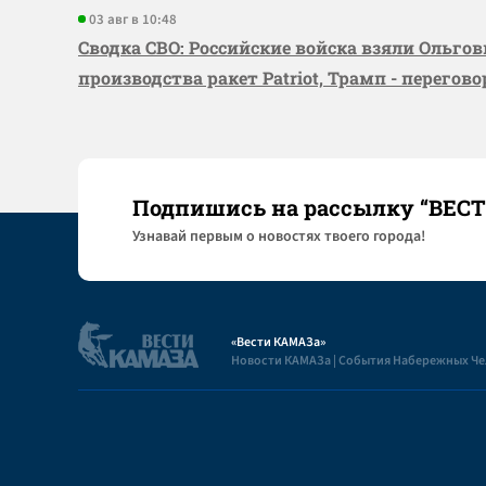
03 авг в 10:48
Сводка СВО: Российские войска взяли Ольго
производства ракет Patriot, Трамп - перегов
Подпишись на рассылку “ВЕС
Узнaвай первым о новостях твоего города!
«Вести КАМАЗа»
Новости КАМАЗа | События Набережных Ч
Полезная информация