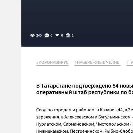
240
0
0
1
#КОРОНАВИРУС
#НАБЕРЕЖНЫЕ ЧЕЛНЫ
#Т
В Татарстане подтверждено 84 новы
оперативный штаб республики по б
Свод по городам и районам: в Казани - 44, в 
заражения, в Алексеевском и Бугульминском 
Нурлатском, Сармановском, Чистопольском - п
Нижнекамском, Пестречинском, Рыбно-Слобо