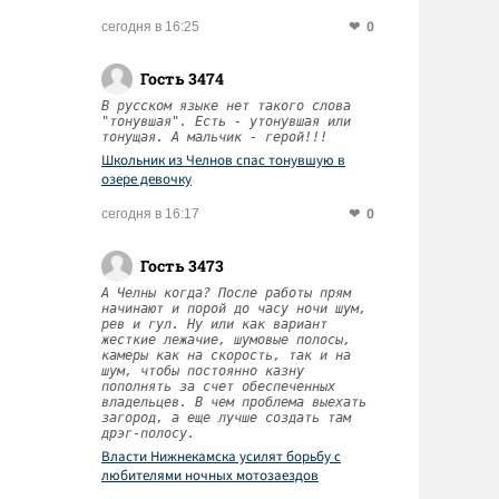
0
сегодня в 16:25
Гость 3474
В русском языке нет такого слова
"тонувшая". Есть - утонувшая или
тонущая. А мальчик - герой!!!
Школьник из Челнов спас тонувшую в
озере девочку
0
сегодня в 16:17
Гость 3473
А Челны когда? После работы прям
начинают и порой до часу ночи шум,
рев и гул. Ну или как вариант
жесткие лежачие, шумовые полосы,
камеры как на скорость, так и на
шум, чтобы постоянно казну
пополнять за счет обеспеченных
владельцев. В чем проблема выехать
загород, а еще лучше создать там
дрэг-полосу.
Власти Нижнекамска усилят борьбу с
любителями ночных мотозаездов