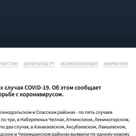
АТАРСТАН
#ОПЕРШТАБ РТ
#САМОИЗОЛЯЦИЯ
#КАРАНТИН
х случая COVID-19. Об этом сообщает
орьбе с коронавирусом.
Зеленодольском и Спасском районах - по пять случаев
- по три, в Набережных Челнах, Атнинскиом, Лениногорском,
о два случая, в Азнакаевском, Аксубаевском, Лаишевском,
дском и Черемшанском районах выявили по одному новому